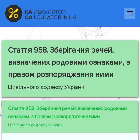
Стаття 958.
Зберігання речей,
визначених родовими ознаками, з
правом розпоряджання ними
Цивільного кодексу України
Стаття 958.
Зберігання речей, визначених родовими
ознаками, з правом розпоряджання ними
Цивільного кодексу України