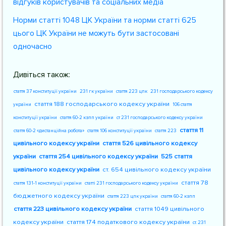
відгуків користувачів та соціальних медіа
Норми статті 1048 ЦК України та норми статті 625
цього ЦК України не можуть бути застосовані
одночасно
Дивіться також:
стаття 37 конституції україни
231 гк україни
стаття 223 цпк
231 господарського кодексу
стаття 188 господарського кодексу україни
україни
106 стаття
конституції україни
стаття 60-2 кзпп україни
ст 231 господарського кодексу україни
стаття 11
стаття 60-2 «дистанційна робота»
стаття 106 конституції україни
стаття 223
цивільного кодексу україни
стаття 526 цивільного кодексу
україни
стаття 254 цивільного кодексу україни
525 стаття
цивільного кодексу україни
ст. 654 цивільного кодексу україни
стаття 78
стаття 131-1 конституції україни
статті 231 господарського кодексу україни
бюджетного кодексу україни
стаття 223 цпк україни
стаття 60-2 кзпп
стаття 223 цивільного кодексу україни
стаття 1049 цивільного
кодексу україни
стаття 174 податкового кодексу україни
ст. 231