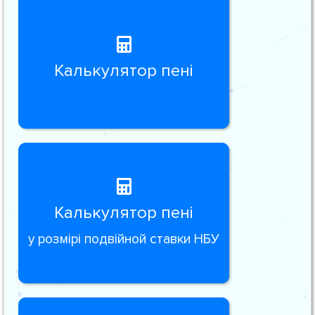
Калькулятор пені
Калькулятор пені
у розмірі подвійной ставки НБУ