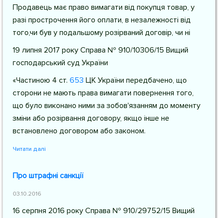
Продавець має право вимагати від покупця товар, у
разі прострочення його оплати, в незалежності від
того,чи був у подальшому розірваний договір, чи ні
19 липня 2017 року Справа № 910/10306/15 Вищий
господарський суд України
«Частиною 4
ст.
653
ЦК України
передбачено, що
сторони не мають права вимагати повернення того,
що було виконано ними за зобов'язанням до моменту
зміни або розірвання договору, якщо інше не
встановлено договором або законом.
Читати далі
Про штрафні санкції
03.10.2016
16 серпня 2016 року Справа № 910/29752/15 Вищий