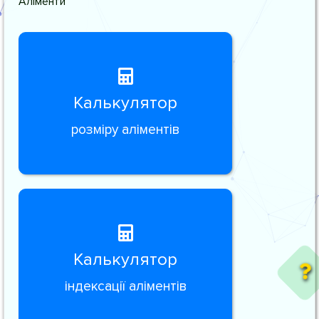
Аліменти
Калькулятор
розміру аліментів
Калькулятор
індексації аліментів