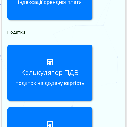
індексації орендної плати
Податки
Калькулятор ПДВ
податок на додану вартість