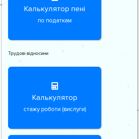
Калькулятор пені
по податкам
Трудові відносини
Калькулятор
стажу роботи (вислуги)