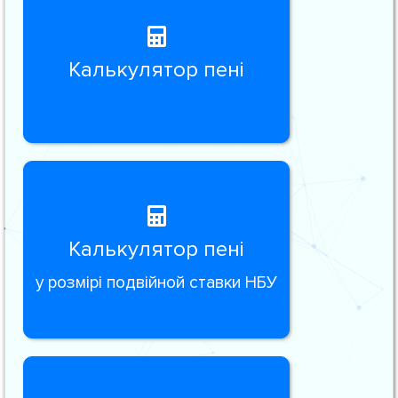
Калькулятор пені
Калькулятор пені
у розмірі подвійной ставки НБУ