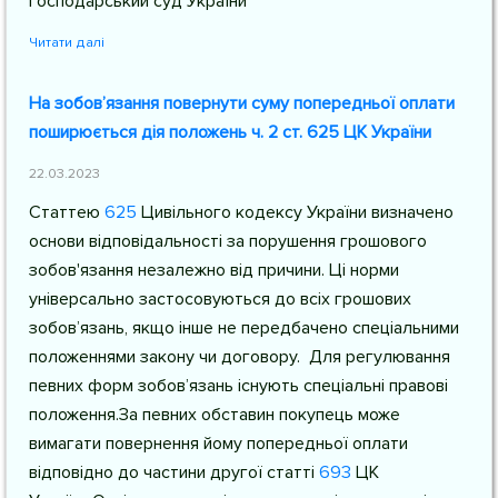
господарський суд України
Читати далі
На зобов’язання повернути суму попередньої оплати
поширюється дія положень ч. 2 ст. 625 ЦК України
22.03.2023
Статтею
625
Цивільного кодексу України
визначено
основи відповідальності за порушення грошового
зобов'язання незалежно від причини. Ці норми
універсально застосовуються до всіх грошових
зобов’язань, якщо інше не передбачено спеціальними
положеннями закону чи договору. Для регулювання
певних форм зобов’язань існують спеціальні правові
положення.За певних обставин покупець може
вимагати повернення йому попередньої оплати
відповідно до частини другої
статті
693
ЦК