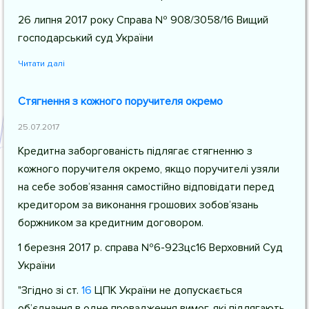
26 липня 2017 року Справа № 908/3058/16 Вищий
господарський суд України
Читати далі
Стягнення з кожного поручителя окремо
25.07.2017
Кредитна заборгованість підлягає стягненню з
кожного поручителя окремо, якщо поручителі узяли
на себе зобов’язання самостійно відповідати перед
кредитором за виконання грошових зобов’язань
боржником за кредитним договором.
1 березня 2017 р. справа №6-923цс16 Верховний Суд
України
"Згідно зі
ст.
16
ЦПК України
не допускається
об’єднання в одне провадження вимог, які підлягають