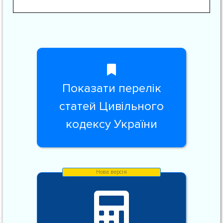
Показати перелік
статей Цивільного
кодексу України