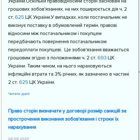
України
.Оскільки правовідносини сторін засновані на
грошових зобов'язаннях, на них поширюється дія
ч. 2
ст.
625
ЦК України
.У випадках, коли постачальник не
виконує поставку в обумовлений термін, правові
відносини між постачальником і покупцем
передбачають повернення постачальником
передоплати покупцеві. Це зобов'язання вважається
грошовим згідно з положеннями
ч. 2 ст.
693
ЦК
України
. Таким чином, на нього нараховуються
інфляційні втрати та 3% річних, як зазначено в частині
2
ст.
625
ЦК України
.
Читати далі
Право сторін визначати у договорі розмір санкцій за
прострочення виконання зобов'язання і строки їх
нарахування
28.08.2020