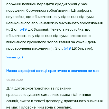
боржник повинен передати кредиторові у разі
порушення боржником зобов’язання. Штрафом є
неустойка, що обчислюється у відсотках від суми
невиконаного або неналежно виконаного зобов'язання
(
ч. 2 ст.
549
ЦК України
). Пенею є неустойка, що
обчислюється у відсотках від суми несвоєчасно
виконаного грошового зобов’язання за кожен день
прострочення виконання (
ч. 3 ст.
549
ЦК України
).
Читати далі
Назва штрафної санкціі практичного значення не має
05.08.2020
Для договірної практики та практики
правозастосування сама лише назва тієї чи іншої
санкції, вжита в тексті договору, практичного значення
не має. Головоне, чим вона є реально.