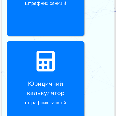
штрафних санкцій
Юридичний
калькулятор
штрафних санкцій