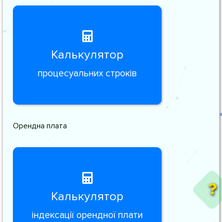
Калькулятор
процесуальних строків
Орендна плата
Калькулятор
індексації орендної плати