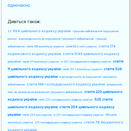
одночасно
Дивіться також:
ст. 654 цивільного кодексу україни
грошове зобов'язання порушення
санкції
відповідальність за порушення грошового зобов'язання
грошові
стаття 174
зобов'язання
стаття 106 конституції україни
стаття 60-2 кзпп україни
податкового кодексу україни
стаття 1049 цивільного кодексу
україни
стаття
стаття 37 конституції україни
ст. 231 господарського кодексу україни
11 цивільного кодексу україни
стаття 526
стаття 131-1 конституції україни
цивільного кодексу україни
відповідальність за порушення грошового
стаття 188 господарського кодексу україни
зобов'язання
розрахунок
стаття 223 цивільного
пені за несвоєчасне виконання грошового зобов'язання
кодексу україни
525 стаття
статті 231 господарського кодексу україни
цивільного кодексу україни
стаття 254 цивільного кодексу
україни
стаття 223 цпк україни
ст 231 господарського кодексу україни
106 стаття
стаття 78 бюджетного
конституції україни
231 господарського кодексу україни
кодексу україни