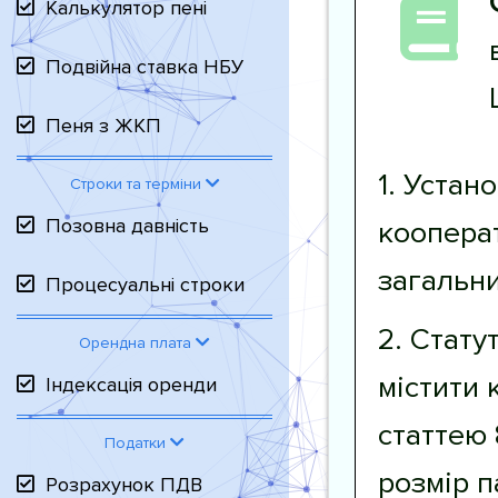
Калькулятор пені
Подвійна ставка НБУ
Пеня з ЖКП
1. Уста
Строки та терміни
Позовна давність
кооперат
загальни
Процесуальні строки
2. Стату
Орендна плата
містити 
Індексація оренди
статтею 
Податки
розмір п
Розрахунок ПДВ