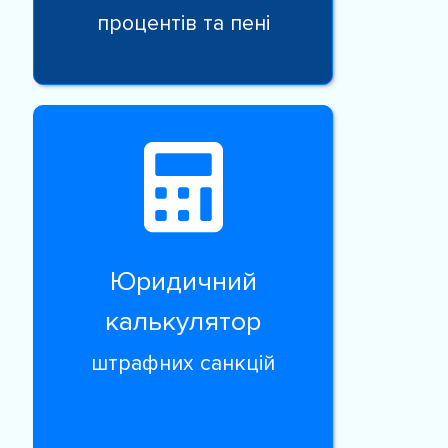
процентів та пені
Юридичний
калькулятор
штрафних санкцій