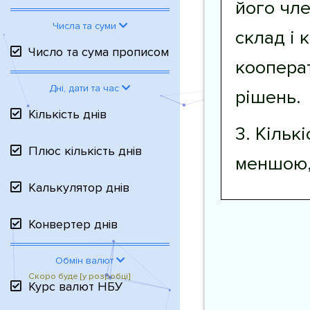
його чле
Числа та суми
склад і 
Число та сума прописом
коопера
Дні, дати та час
рішень.
Кількість днів
3. Кільк
Плюс кількість днів
меншою,
Калькулятор днів
Конвертер днів
Обмін валют
Курс валют НБУ