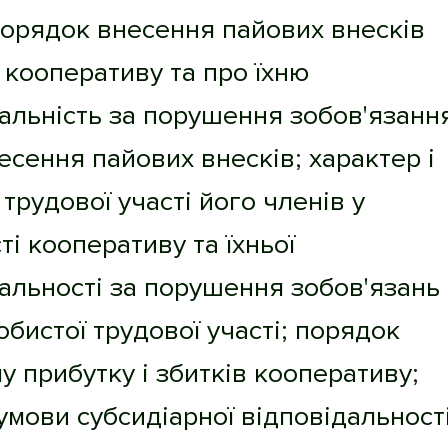
порядок внесення пайових внесків
кооперативу та про їхню
альність за порушення зобов'язанн
сення пайових внесків; характер і
трудової участі його членів у
ті кооперативу та їхньої
альності за порушення зобов'язань
бистої трудової участі; порядок
у прибутку і збитків кооперативу;
 умови субсидіарної відповідальност