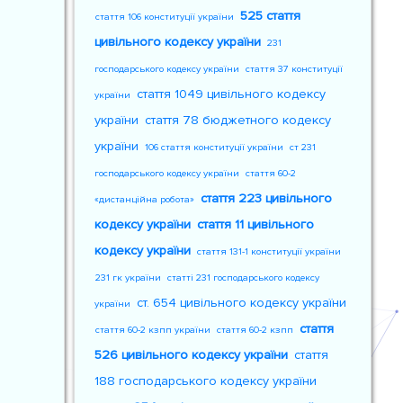
525 стаття
стаття 106 конституції україни
цивільного кодексу україни
231
господарського кодексу україни
стаття 37 конституції
стаття 1049 цивільного кодексу
україни
україни
стаття 78 бюджетного кодексу
україни
106 стаття конституції україни
ст 231
господарського кодексу україни
стаття 60-2
стаття 223 цивільного
«дистанційна робота»
кодексу україни
стаття 11 цивільного
кодексу україни
стаття 131-1 конституції україни
231 гк україни
статті 231 господарського кодексу
ст. 654 цивільного кодексу україни
україни
стаття
стаття 60-2 кзпп україни
стаття 60-2 кзпп
526 цивільного кодексу україни
стаття
188 господарського кодексу україни