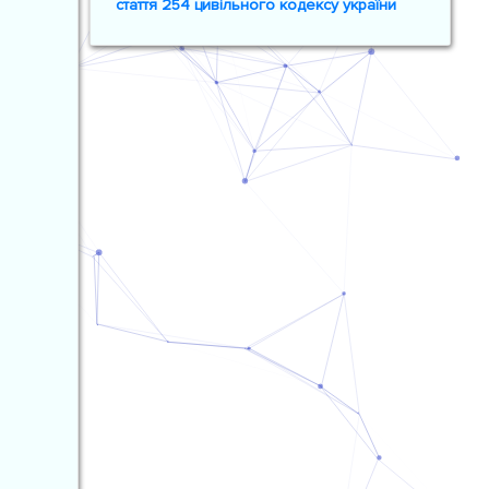
стаття 254 цивільного кодексу україни