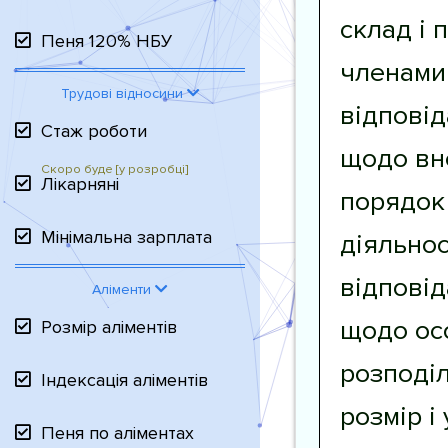
склад і 
Пеня 120% НБУ
членами 
Трудові відносини
відповід
Стаж роботи
щодо вне
Лікарняні
порядок 
Мінімальна зарплата
діяльнос
відповід
Аліменти
щодо осо
Розмір аліментів
розподіл
Індексація аліментів
розмір і
Пеня по аліментах