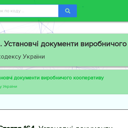
.
Установчі документи виробничого
кодексу України
новчі документи виробничого кооперативу
у України