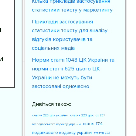
Кілька прикладів застосування
статистики тексту у маркетингу
Приклади застосування
и
статистики тексту для аналізу
відгуків користувачів та
соціальних медіа
и
Норми статті 1048 ЦК України та
норми статті 625 цього ЦК
України не можуть бути
застосовані одночасно
Дивіться також:
стаття 223 цпк україни
стаття 223 цпк
ст. 231
стаття 174
господарського кодексу україни
податкового кодексу україни
стаття 223