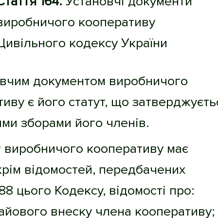
Стаття 164.
Установчі документи
виробничого кооперативу
Цивільного кодексу України
новчим документом виробничого
иву є його статут, що затверджуєть
ми зборами його членів.
т виробничого кооперативу має
крім відомостей, передбачених
88 цього Кодексу, відомості про:
айового внеску члена кооперативу;