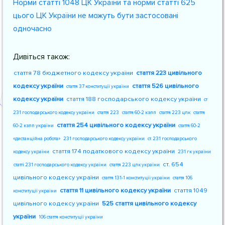
Норми статті 1048 ЦК України та норми статті 625
цього ЦК України не можуть бути застосовані
одночасно
Дивіться також:
стаття 78 бюджетного кодексу україни
стаття 223 цивільного
кодексу україни
стаття 526 цивільного
стаття 37 конституції україни
кодексу україни
стаття 188 господарського кодексу україни
ст
231 господарського кодексу україни
стаття 223
стаття 60-2 кзпп
стаття 223 цпк
стаття
стаття 254 цивільного кодексу україни
60-2 кзпп україни
стаття 60-2
«дистанційна робота»
231 господарського кодексу україни
ст. 231 господарського
стаття 174 податкового кодексу україни
кодексу україни
231 гк україни
ст. 654
статті 231 господарського кодексу україни
стаття 223 цпк україни
цивільного кодексу україни
стаття 131-1 конституції україни
стаття 106
стаття 11 цивільного кодексу україни
стаття 1049
конституції україни
цивільного кодексу україни
525 стаття цивільного кодексу
україни
106 стаття конституції україни