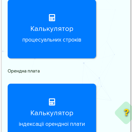
Калькулятор
процесуальних строків
Орендна плата
Калькулятор
індексації орендної плати