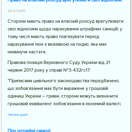
Право на власний розсуд врегулювати свої відносини
25.07.2017
Сторони мають право на власний розсуд врегулювати
свої відносини щодо нарахування штрафних санкцій, у
тому числі мають право пов’язувати період
нарахування пені з вказівкою на подію, яка має
неминуче настати.
Правова позиція Верховного Суду України від 21
червня 2017 року у справі №3-432гс17:
"Приписами цивільного законодавства передбачено,
що зобов’язання має бути виражене у грошовій
одиниці України – гривні, сторони можуть визначити
грошовий еквівалент зобов’язання в іноземній валюті.
Читати далі
Про штрафні санкції