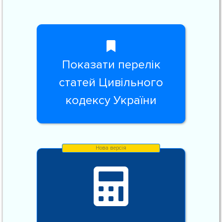
Показати перелік
статей Цивільного
кодексу України