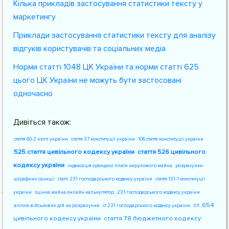
Кілька прикладів застосування статистики тексту у
маркетингу
Приклади застосування статистики тексту для аналізу
відгуків користувачів та соціальних медіа
Норми статті 1048 ЦК України та норми статті 625
цього ЦК України не можуть бути застосовані
одночасно
Дивіться також:
стаття 60-2 кзпп україни
стаття 37 конституції україни
106 стаття конституції україни
525 стаття цивільного кодексу україни
стаття 526 цивільного
кодексу україни
індексація орендної плати нерухомого майна
розрахунки
штрафних санкції
статті 231 господарського кодексу україни
стаття 131-1 конституції
україни
оцінка майна онлайн калькулятор
231 господарського кодексу україни
ст. 654
вплив військових дій на розрахунки
ст 231 господарського кодексу україни
цивільного кодексу україни
стаття 78 бюджетного кодексу