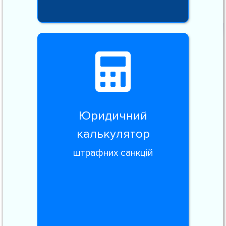
Юридичний
калькулятор
штрафних санкцій