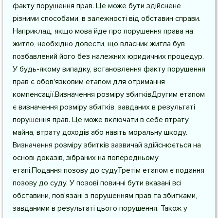
факту порушення прав. Це може бути здійснене
різними способами, в залежності від обставин справи.
Наприклад, якщо мова йде про порушення права на
житло, необхідно довести, що власник житла був
позбавлений його без належних юридичних процедур.
У будь-якому випадку, встановлення факту порушення
прав є обов'язковим етапом для отримання
компенсації.Визначення розміру збитківДругим етапом
є визначення розміру збитків, завданих в результаті
порушення прав. Це може включати в себе втрату
майна, втрату доходів або навіть моральну шкоду.
Визначення розміру збитків зазвичай здійснюється на
основі доказів, зібраних на попередньому
етапі.Подання позову до судуТретім етапом є подання
позову до суду. У позові повинні бути вказані всі
обставини, пов'язані з порушенням прав та збитками,
завданими в результаті цього порушення. Також у