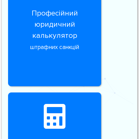
Професійний
юридичний
калькулятор
штрафних санкцій