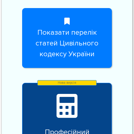
Показати перелік
статей Цивільного
кодексу України
Професійний