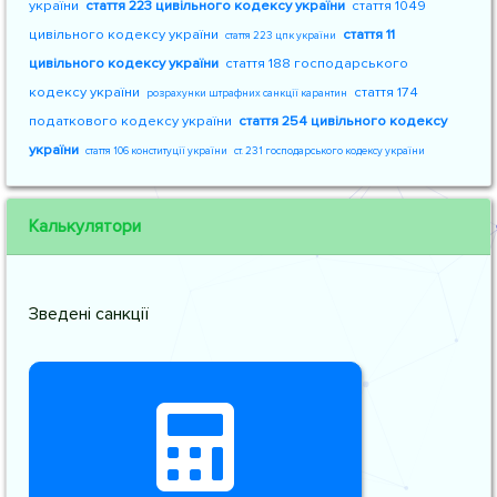
україни
стаття 223 цивільного кодексу україни
стаття 1049
цивільного кодексу україни
стаття 11
стаття 223 цпк україни
цивільного кодексу україни
стаття 188 господарського
кодексу україни
стаття 174
розрахунки штрафних санкції карантин
податкового кодексу україни
стаття 254 цивільного кодексу
україни
стаття 106 конституції україни
ст. 231 господарського кодексу україни
Калькулятори
Зведені санкції