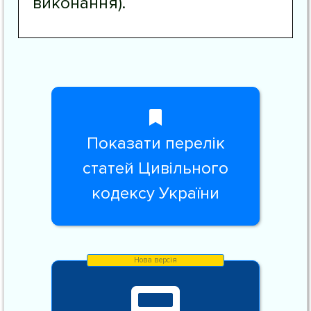
виконання).
Показати перелік
статей Цивільного
кодексу України