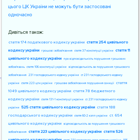
цього ЦК України не можуть бути застосовані
одночасно
Дивіться також:
стаття 174 податкового кодексу україни
стаття 254 цивільного
кодексу україни
стаття 11
грошові зобов'язання
стаття 37 конституції україни
цивільного кодексу україни
про відповідальність порушення грошових
зобов'язань
стаття 106 конституції україни
відповідальність за порушення грошового
зобов'язання
231 господарського кодексу україни
ст 231 господарського кодексу
стаття
україни
стаття 223 цпк україни
грошове зобов'язання порушення санкції
1049 цивільного кодексу україни
стаття 78 бюджетного
кодексу україни
стаття 131-1 конституції україни
ст. 231 господарського кодексу
525 стаття цивільного кодексу україни
стаття 188
україни
господарського кодексу україни
ст. 654
стаття 60-2 кзпп україни
цивільного кодексу україни
відповідальність за порушення грошового
стаття 223 цивільного кодексу україни
стаття 526
зобов'язання
цивільного кодексу україни