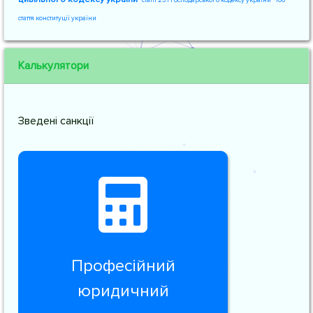
статті 231 господарського кодексу україни
106
стаття конституції україни
Калькулятори
Зведені санкції
Професійний
юридичний