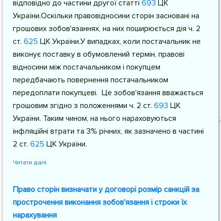
відповідно до частини другої
статті
693
ЦК
України
.Оскільки правовідносини сторін засновані на
грошових зобов'язаннях, на них поширюється дія
ч. 2
ст.
625
ЦК України
.У випадках, коли постачальник не
виконує поставку в обумовлений термін, правові
відносини між постачальником і покупцем
передбачають повернення постачальником
передоплати покупцеві. Це зобов'язання вважається
грошовим згідно з положеннями
ч. 2 ст.
693
ЦК
України
. Таким чином, на нього нараховуються
інфляційні втрати та 3% річних, як зазначено в частині
2
ст.
625
ЦК України
.
Читати далі
Право сторін визначати у договорі розмір санкцій за
прострочення виконання зобов'язання і строки їх
нарахування