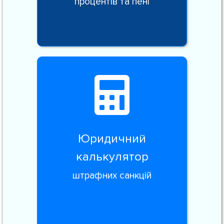
процентів та пені
Юридичний
калькулятор
штрафних санкцій