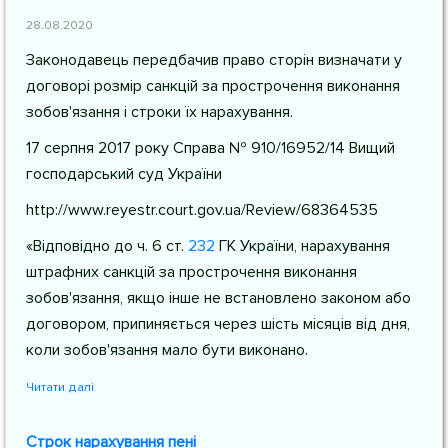
28.08.2020
Законодавець передбачив право сторін визначати у
договорі розмір санкцій за прострочення виконання
зобов'язання і строки їх нарахування.
17 серпня 2017 року Справа № 910/16952/14 Вищий
господарський суд України
http://www.reyestr.court.gov.ua/Review/68364535
«Відповідно до
ч. 6 ст.
232
ГК України
, нарахування
штрафних санкцій за прострочення виконання
зобов'язання, якщо інше не встановлено законом або
договором, припиняється через шість місяців від дня,
коли зобов'язання мало бути виконано.
Читати далі
Строк нарахування пені