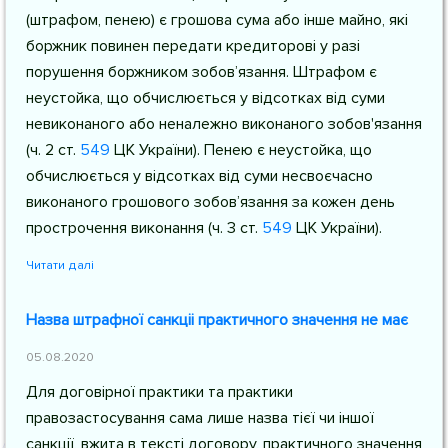
(штрафом, пенею) є грошова сума або інше майно, які
боржник повинен передати кредиторові у разі
порушення боржником зобов’язання. Штрафом є
неустойка, що обчислюється у відсотках від суми
невиконаного або неналежно виконаного зобов'язання
(
ч. 2 ст.
549
ЦК України
). Пенею є неустойка, що
обчислюється у відсотках від суми несвоєчасно
виконаного грошового зобов’язання за кожен день
прострочення виконання (
ч. 3 ст.
549
ЦК України
).
Читати далі
Назва штрафної санкціі практичного значення не має
05.08.2020
Для договірної практики та практики
правозастосування сама лише назва тієї чи іншої
санкції, вжита в тексті договору, практичного значення