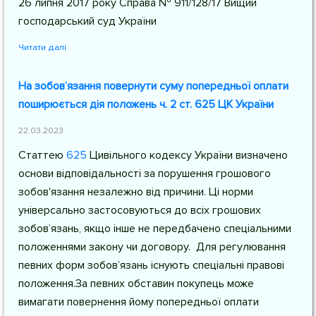
26 липня 2017 року Справа № 911/128/17 Вищий
господарський суд України
Читати далі
На зобов’язання повернути суму попередньої оплати
поширюється дія положень ч. 2 ст. 625 ЦК України
22.03.2023
Статтею
625
Цивільного кодексу України
визначено
основи відповідальності за порушення грошового
зобов'язання незалежно від причини. Ці норми
універсально застосовуються до всіх грошових
зобов’язань, якщо інше не передбачено спеціальними
положеннями закону чи договору. Для регулювання
певних форм зобов’язань існують спеціальні правові
положення.За певних обставин покупець може
вимагати повернення йому попередньої оплати