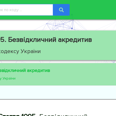
5.
Безвідкличний акредитив
кодексу України
відкличний акредитив
у України