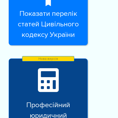
Показати перелік
статей Цивільного
кодексу України
Професійний
юридичний