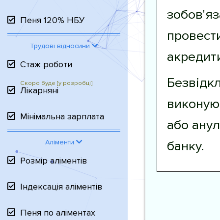
зобов'яз
Пеня 120% НБУ
провести
Трудові відносини
акредит
Стаж роботи
Безвідк
Лікарняні
виконую
Мінімальна зарплата
або ану
банку.
Аліменти
Розмір аліментів
Індексація аліментів
Пеня по аліментах