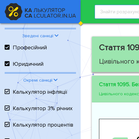
Зведені санкції
Стаття 109
Професійний
Цивільного 
Юридичний
Окремі санкції
Стаття 1095.
Без
Калькулятор інфляції
Цивільного кодекс
Калькулятор 3% річних
Калькулятор процентів