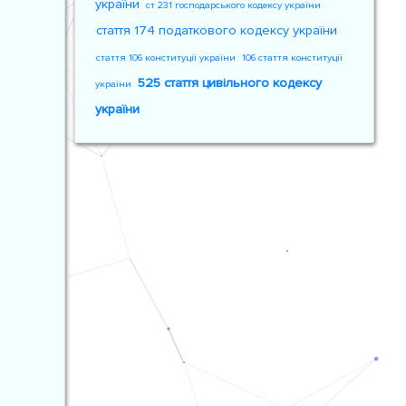
україни
ст 231 господарського кодексу україни
стаття 174 податкового кодексу україни
стаття 106 конституції україни
106 стаття конституції
525 стаття цивільного кодексу
україни
україни