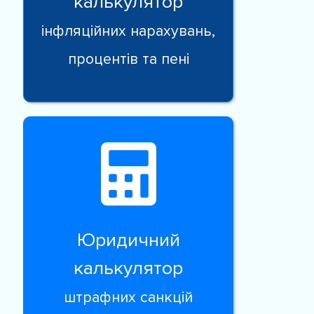
калькулятор
інфляційних нарахувань,
процентів та пені
Юридичний
калькулятор
штрафних санкцій