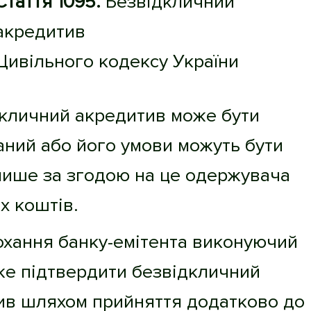
Стаття 1095.
Безвідкличний
акредитив
Цивільного кодексу України
дкличний акредитив може бути
аний або його умови можуть бути
лише за згодою на це одержувача
х коштів.
охання банку-емітента виконуючий
же підтвердити безвідкличний
ив шляхом прийняття додатково до