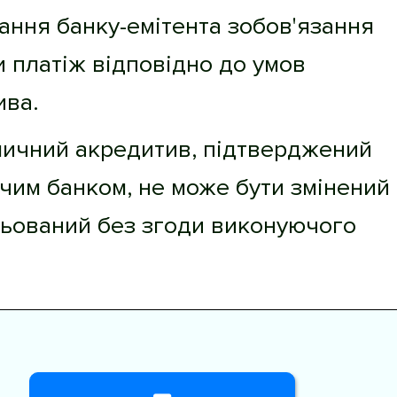
ання банку-емітента зобов'язання
 платіж відповідно до умов
ива.
личний акредитив, підтверджений
чим банком, не може бути змінений
льований без згоди виконуючого