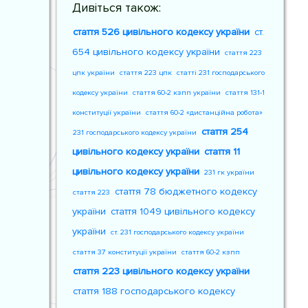
Дивіться також:
стаття 526 цивільного кодексу україни
ст.
654 цивільного кодексу україни
стаття 223
цпк україни
стаття 223 цпк
статті 231 господарського
кодексу україни
стаття 60-2 кзпп україни
стаття 131-1
конституції україни
стаття 60-2 «дистанційна робота»
стаття 254
231 господарського кодексу україни
цивільного кодексу україни
стаття 11
цивільного кодексу україни
231 гк україни
стаття 78 бюджетного кодексу
стаття 223
україни
стаття 1049 цивільного кодексу
україни
ст. 231 господарського кодексу україни
стаття 37 конституції україни
стаття 60-2 кзпп
стаття 223 цивільного кодексу україни
стаття 188 господарського кодексу