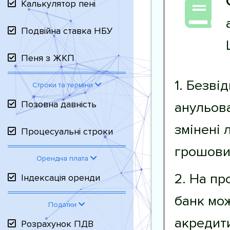
Калькулятор пені
Подвійна ставка НБУ
Пеня з ЖКП
1. Безві
Строки та терміни
Позовна давність
анульов
змінені 
Процесуальні строки
грошови
Орендна плата
2. На пр
Індексація оренди
банк мо
Податки
акредит
Розрахунок ПДВ