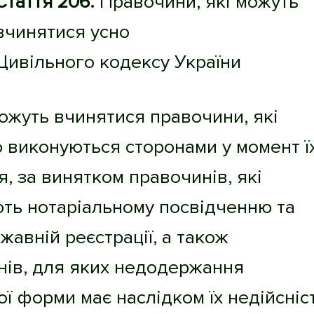
Стаття 206.
Правочини, які можуть
вчинятися усно
Цивільного кодексу України
можуть вчинятися правочини, які
 виконуються сторонами у момент ї
, за винятком правочинів, які
ють нотаріальному посвідченню та
ржавній реєстрації, а також
нів, для яких недодержання
ї форми має наслідком їх недійсніст