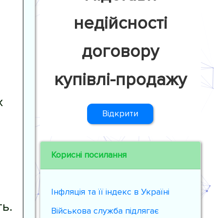
недійсності
договору
купівлі-продажу
х
Відкрити
Корисні посилання
Інфляція та її індекс в Україні
ь.
Військова служба підлягає