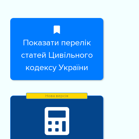
Показати перелік
статей Цивільного
кодексу України