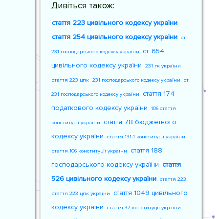
Дивіться також:
стаття 223 цивільного кодексу україни
стаття 254 цивільного кодексу україни
ст.
ст. 654
231 господарського кодексу україни
цивільного кодексу україни
231 гк україни
стаття 223 цпк
231 господарського кодексу україни
ст
стаття 174
231 господарського кодексу україни
податкового кодексу україни
106 стаття
стаття 78 бюджетного
конституції україни
кодексу україни
стаття 131-1 конституції україни
стаття 188
стаття 106 конституції україни
господарського кодексу україни
стаття
526 цивільного кодексу україни
стаття 223
стаття 1049 цивільного
стаття 223 цпк україни
кодексу україни
стаття 37 конституції україни