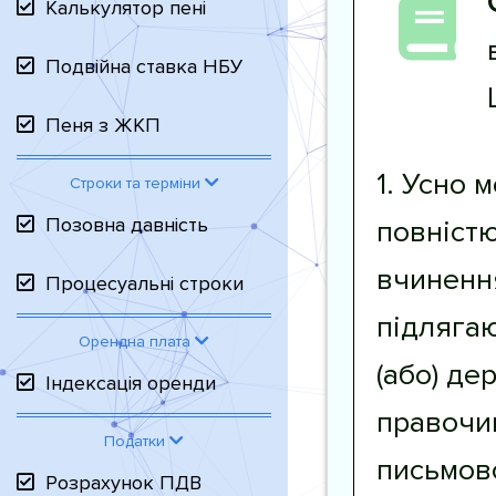
Калькулятор пені
Подвійна ставка НБУ
Пеня з ЖКП
1. Усно 
Строки та терміни
Позовна давність
повністю
вчинення
Процесуальні строки
підляга
Орендна плата
(або) де
Індексація оренди
правочи
Податки
письмово
Розрахунок ПДВ