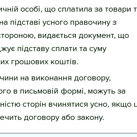
чній особі, що сплатила за товари 
на підставі усного правочину з
стороною, видається документ, що
жує підставу сплати та суму
их грошових коштів.
чини на виконання договору,
го в письмовій формі, можуть за
істю сторін вчинятися усно, якщо 
ечить договору або закону.