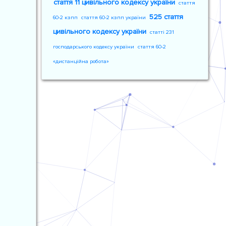
стаття 11 цивільного кодексу україни
стаття
525 стаття
60-2 кзпп
стаття 60-2 кзпп україни
цивільного кодексу україни
статті 231
господарського кодексу україни
стаття 60-2
«дистанційна робота»