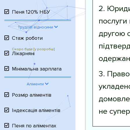
2. Юриди
Пеня 120% НБУ
послуги 
Трудові відносини
другою 
Стаж роботи
підтверд
Лікарняні
одержан
Мінімальна зарплата
3. Право
укладено
Аліменти
Розмір аліментів
домовлен
не супер
Індексація аліментів
Пеня по аліментах