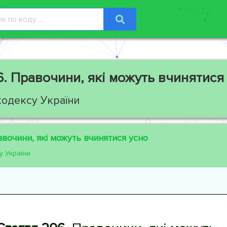
6.
Правочини, які можуть вчинятися
кодексу України
вочини, які можуть вчинятися усно
у України