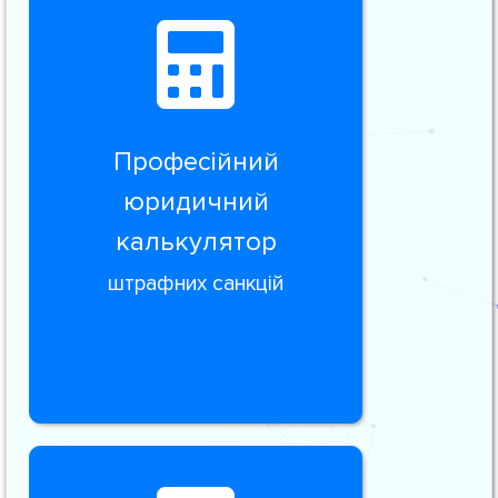
Професійний
юридичний
калькулятор
штрафних санкцій