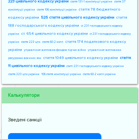
223 цивільного кодексу україни
стаття 131-1 конституції україни
стаття 37
стаття 78 бюджетного
конституції україни
стаття 106 конституції україни
кодексу україни
525 стаття цивільного кодексу україни
стаття
188 господарського кодексу україни
ст. 231 господарського кодексу
ст. 654 цивільного кодексу україни
україни
ст 231 господарського кодексу
стаття 174 податкового кодексу
україни
стаття 223 цпк
стаття 60-2 кзпп
україни
управління житловим фондом під час війни
управління житловими
стаття 1049 цивільного кодексу україни
стаття
ресурсами воєнних зон
11 цивільного кодексу україни
статті 231 господарського кодексу україни
стаття 223 цпк україни
106 стаття конституції україни
стаття 60-2 кзпп україни
Калькулятори
Зведені санкції