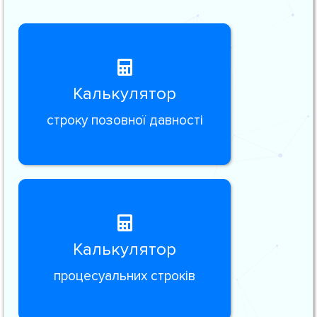
Калькулятор
строку позовної давності
Калькулятор
процесуальних строків