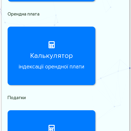
Орендна плата
Калькулятор
індексації орендної плати
Податки