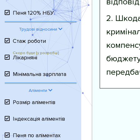
відповід
Пеня 120% НБУ
2. Шкода
криміна
Трудові відносини
Стаж роботи
компенс
бюджету 
Лікарняні
передба
Мінімальна зарплата
Аліменти
Розмір аліментів
Індексація аліментів
Пеня по аліментах