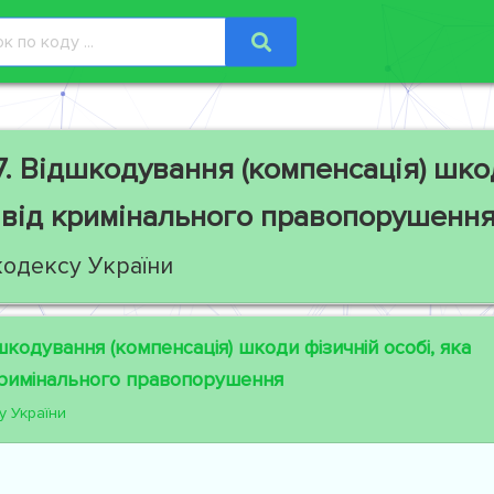
.
Відшкодування (компенсація) шкод
 від кримінального правопорушенн
кодексу України
кодування (компенсація) шкоди фізичній особі, яка
кримінального правопорушення
у України