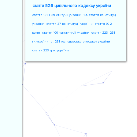
стаття 526 цивільного кодексу україни
стаття 131-1 конституції україни
106 стаття конституції
україни
стаття 37 конституції україни
стаття 60-2
кзпп
стаття 106 конституції україни
стаття 223
231
гк україни
ст. 231 господарського кодексу україни
стаття 223 цпк україни