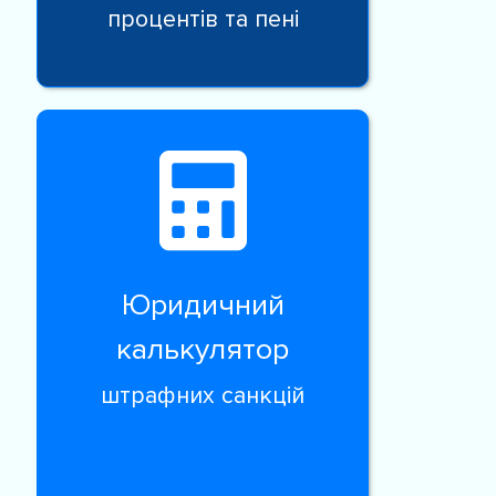
процентів та пені
Юридичний
калькулятор
штрафних санкцій