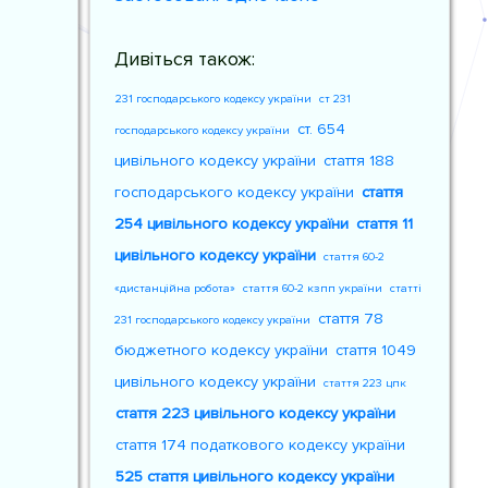
Дивіться також:
231 господарського кодексу україни
ст 231
ст. 654
господарського кодексу україни
цивільного кодексу україни
стаття 188
господарського кодексу україни
стаття
254 цивільного кодексу україни
стаття 11
цивільного кодексу україни
стаття 60-2
«дистанційна робота»
стаття 60-2 кзпп україни
статті
стаття 78
231 господарського кодексу україни
бюджетного кодексу україни
стаття 1049
цивільного кодексу україни
стаття 223 цпк
стаття 223 цивільного кодексу україни
стаття 174 податкового кодексу україни
525 стаття цивільного кодексу україни