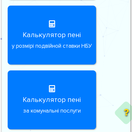
Калькулятор пені
у розмірі подвійной ставки НБУ
Калькулятор пені
за комунальні послуги