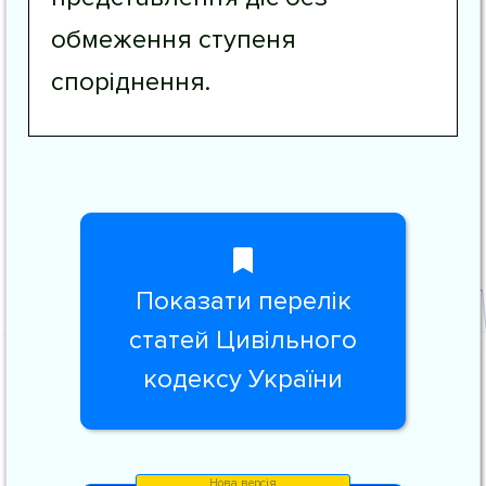
обмеження ступеня
споріднення.
Показати перелік
статей Цивільного
кодексу України