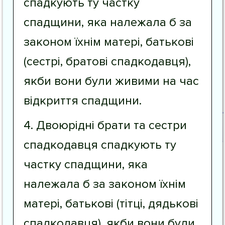
спадкують ту частку
спадщини, яка належала б за
законом їхнім матері, батькові
(сестрі, братові спадкодавця),
якби вони були живими на час
відкриття спадщини.
4. Двоюрідні брати та сестри
спадкодавця спадкують ту
частку спадщини, яка
належала б за законом їхнім
матері, батькові (тітці, дядькові
спадкодавця), якби вони були