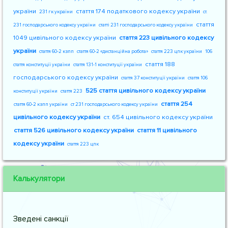
україни
стаття 174 податкового кодексу україни
231 гк україни
ст.
стаття
231 господарського кодексу україни
статті 231 господарського кодексу україни
1049 цивільного кодексу україни
стаття 223 цивільного кодексу
україни
стаття 60-2 кзпп
стаття 60-2 «дистанційна робота»
стаття 223 цпк україни
106
стаття 188
стаття конституції україни
стаття 131-1 конституції україни
господарського кодексу україни
стаття 37 конституції україни
стаття 106
525 стаття цивільного кодексу україни
конституції україни
стаття 223
стаття 254
стаття 60-2 кзпп україни
ст 231 господарського кодексу україни
цивільного кодексу україни
ст. 654 цивільного кодексу україни
стаття 526 цивільного кодексу україни
стаття 11 цивільного
кодексу україни
стаття 223 цпк
Калькулятори
Зведені санкції