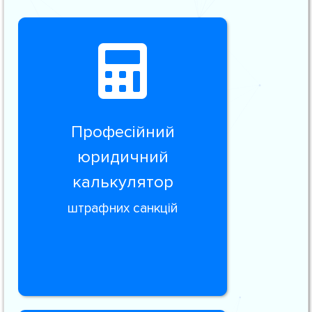
Професійний
юридичний
калькулятор
штрафних санкцій