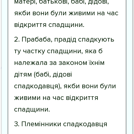
матері, батькові, бабі, дідові,
якби вони були живими на час
відкриття спадщини.
2. Прабаба, прадід спадкують
ту частку спадщини, яка б
належала за законом їхнім
дітям (бабі, дідові
спадкодавця), якби вони були
живими на час відкриття
спадщини.
3. Племінники спадкодавця