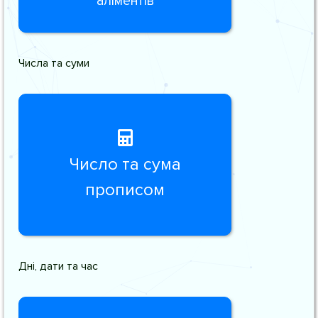
аліментів
Числа та суми
Число та сума
прописом
Дні, дати та час