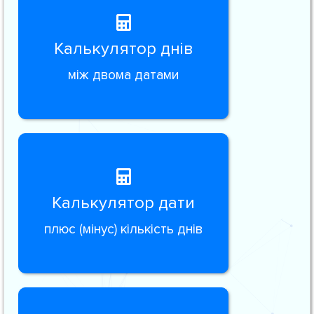
Калькулятор днів
між двома датами
Калькулятор дати
плюс (мінус) кількість днів