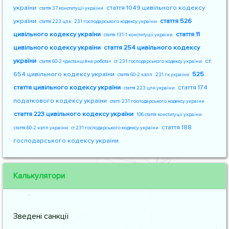
україни
стаття 1049 цивільного кодексу
стаття 37 конституції україни
україни
стаття 526
стаття 223 цпк
231 господарського кодексу україни
цивільного кодексу україни
стаття 11
стаття 131-1 конституції україни
цивільного кодексу україни
стаття 254 цивільного кодексу
україни
ст.
стаття 60-2 «дистанційна робота»
ст. 231 господарського кодексу україни
654 цивільного кодексу україни
525
стаття 60-2 кзпп
231 гк україни
стаття цивільного кодексу україни
стаття 174
стаття 223 цпк україни
податкового кодексу україни
статті 231 господарського кодексу україни
стаття 223 цивільного кодексу україни
106 стаття конституції україни
стаття 188
стаття 60-2 кзпп україни
ст 231 господарського кодексу україни
господарського кодексу україни
Калькулятори
Зведені санкції