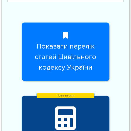
Показати перелік
статей Цивільного
кодексу України