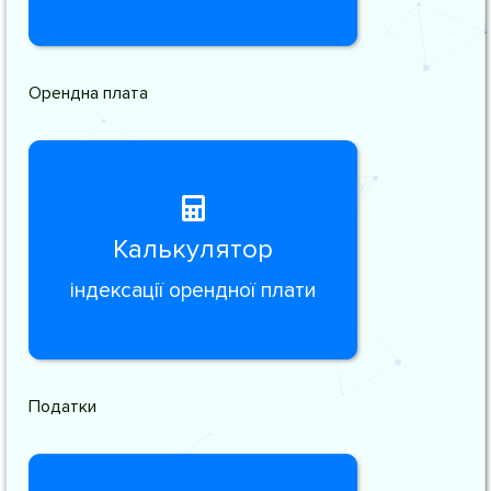
Орендна плата
Калькулятор
індексації орендної плати
Податки