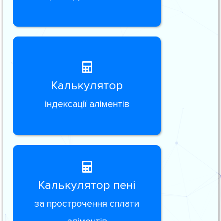
Калькулятор
індексації аліментів
Калькулятор пені
за прострочення сплати