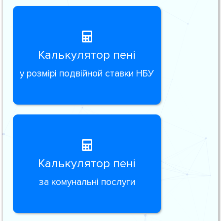
Калькулятор пені
у розмірі подвійной ставки НБУ
Калькулятор пені
за комунальні послуги