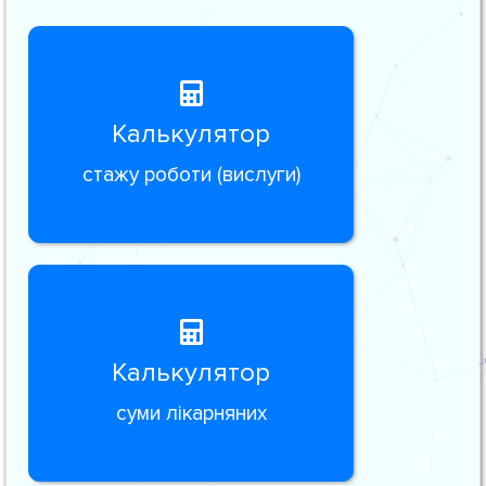
Калькулятор
стажу роботи (вислуги)
Калькулятор
суми лікарняних