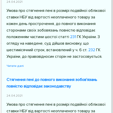
24.04.2021
Умова про стягнення пені в розмірі подвійної облікової
ставки НБУ від вартості неоплаченого товару за
кожен день прострочення, до повного виконання
сторонами своїх зобовязань повністю відповідає
положенням частини шостої
статті
231
ГК України
. З
огляду на наведене, суд дійшов висновку, що
шестимісячний строк, встановлений у
ч. 6 ст.
232
ГК
України
, до правовідносин сторін не застосовується.
Читати далі
Стягнення пені до повного виконання зобов'язань
повністю відповідає законодавству
24.04.2021
Умова про стягнення пені в розмірі подвійної облікової
ставки НБУ від вартості неоплаченого товару за