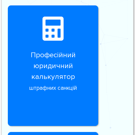
Професійний
юридичний
калькулятор
штрафних санкцій