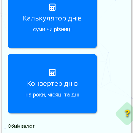
Калькулятор днів
суми чи різниці
Конвертер днів
на роки, місяці та дні
Обмін валют