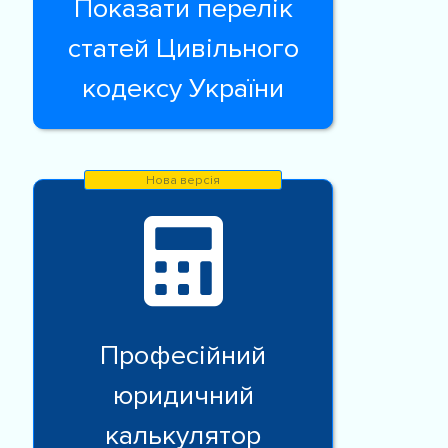
Показати перелік
статей Цивільного
кодексу України
Професійний
юридичний
калькулятор