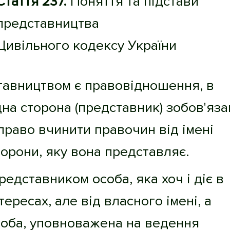
Стаття 237.
Поняття та підстави
представництва
Цивільного кодексу України
тавництвом є правовідношення, в
на сторона (представник) зобов'яза
право вчинити правочин від імені
торони, яку вона представляє.
представником особа, яка хоч і діє в
тересах, але від власного імені, а
соба, уповноважена на ведення