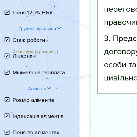
перегов
Пеня 120% НБУ
правочин
Трудові відносини
3. Предс
Стаж роботи
договору
Лікарняні
особи та
Мінімальна зарплата
цивільно
Аліменти
Розмір аліментів
Індексація аліментів
Пеня по аліментах