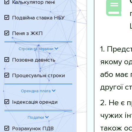
Калькулятор пені
Подвійна ставка НБУ
Пеня з ЖКП
1. Предс
Строки та терміни
Позовна давність
якому од
або має 
Процесуальні строки
другої с
Орендна плата
2. Не є 
Індексація оренди
чужих ін
Податки
також о
Розрахунок ПДВ