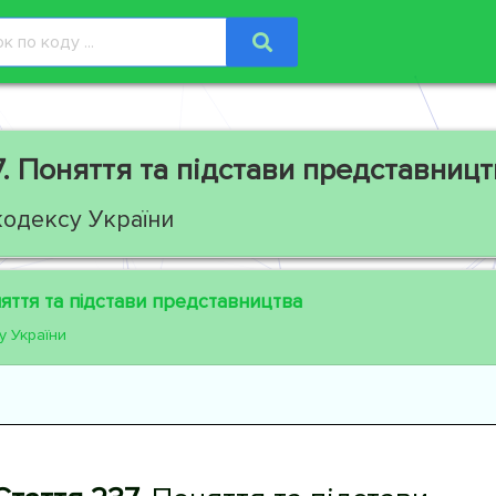
.
Поняття та підстави представницт
кодексу України
ття та підстави представництва
у України