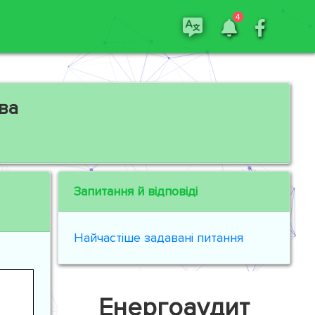
4
ва
Запитання й відповіді
Найчастіше задавані питання
Енергоаудит