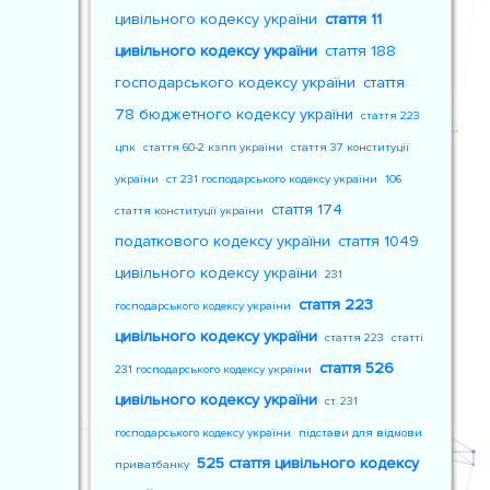
цивільного кодексу україни
стаття 11
цивільного кодексу україни
стаття 188
господарського кодексу україни
стаття
78 бюджетного кодексу україни
стаття 223
цпк
стаття 60-2 кзпп україни
стаття 37 конституції
україни
ст 231 господарського кодексу україни
106
стаття 174
стаття конституції україни
податкового кодексу україни
стаття 1049
цивільного кодексу україни
231
стаття 223
господарського кодексу україни
цивільного кодексу україни
стаття 223
статті
стаття 526
231 господарського кодексу україни
цивільного кодексу україни
ст. 231
господарського кодексу україни
підстави для відмови
525 стаття цивільного кодексу
приватбанку