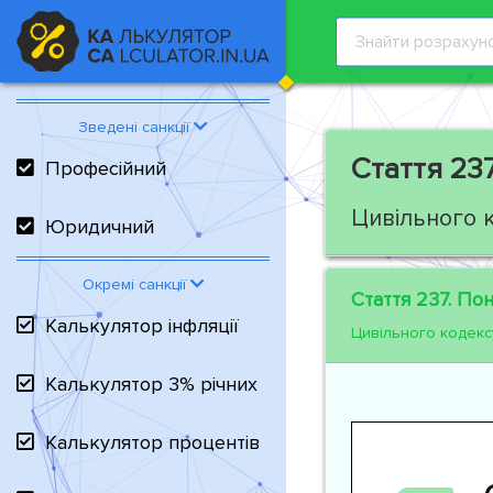
Зведені санкції
Стаття 237
Професійний
Цивільного 
Юридичний
Окремі санкції
Стаття 237.
Поня
Калькулятор інфляції
Цивільного кодекс
Калькулятор 3% річних
Калькулятор процентів