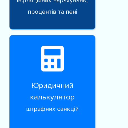
інфляційних нарахувань,
процентів та пені
Юридичний
калькулятор
штрафних санкцій