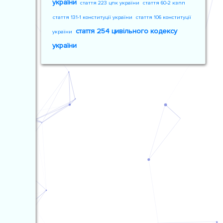
україни
стаття 223 цпк україни
стаття 60-2 кзпп
стаття 131-1 конституції україни
стаття 106 конституції
стаття 254 цивільного кодексу
україни
україни