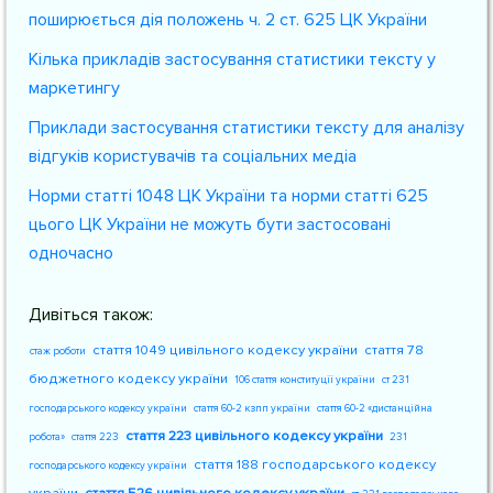
поширюється дія положень ч. 2 ст. 625 ЦК України
Кілька прикладів застосування статистики тексту у
маркетингу
Приклади застосування статистики тексту для аналізу
відгуків користувачів та соціальних медіа
Норми статті 1048 ЦК України та норми статті 625
цього ЦК України не можуть бути застосовані
одночасно
Дивіться також:
стаття 1049 цивільного кодексу україни
стаття 78
стаж роботи
бюджетного кодексу україни
106 стаття конституції україни
ст 231
господарського кодексу україни
стаття 60-2 кзпп україни
стаття 60-2 «дистанційна
стаття 223 цивільного кодексу україни
робота»
стаття 223
231
стаття 188 господарського кодексу
господарського кодексу україни