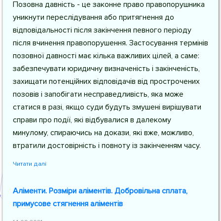
Позовна давність - це законне право правопорушника
уникнути переслідування або притягнення до
відповідальності після закінчення певного періоду
після вчинення правопорушення. Застосування термінів
позовної давності має кілька важливих цілей, а саме:
забезпечувати юридичну визначеність і закінченість,
захищати потенційних відповідачів від прострочених
позовів і запобігати несправедливість, яка може
статися в разі, якщо суди будуть змушені вирішувати
справи про події, які відбувалися в далекому
минулому, спираючись на докази, які вже, можливо,
втратили достовірність і повноту із закінченням часу.
Читати далі
Аліменти. Розміри аліментів. Добровільна сплата,
примусове стягнення аліментів