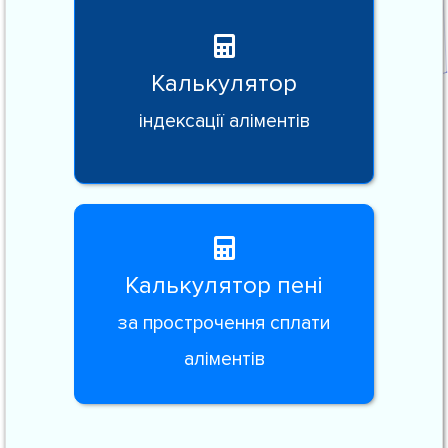
Калькулятор
індексації аліментів
Калькулятор пені
за прострочення сплати
аліментів