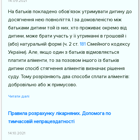
14.09.2021
На батьків покладено обов’язок утримувати дитину до
досягнення нею повноліття. І за домовленістю між
батьками дитини той із них, хто проживає окремо від
дитини, може брати участь у її утриманні в грошовій і
(або) натуральній формі (
ч. 2 ст.
181
Сімейного кодексу
України
). Але, якщо один з батьків відмовляється
платити аліменти, то за позовом іншого із батьків
дитини спосіб стягнення аліментів визначає рішення
суду. Тому розрізняють два способи сплати аліментів:
добровільно або ж примусово.
Читати далі
Правила розрахунку лікарняних. Допомога по
тимчасовій непрацездатності
14.10.2021