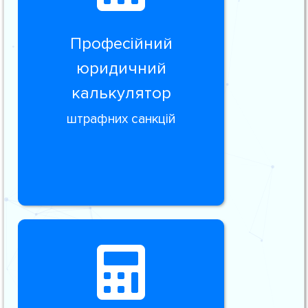
Професійний
юридичний
калькулятор
штрафних санкцій