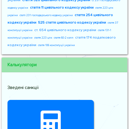
україни
стаття 526 цивільного кодексу україни
ст. 231 господарського
стаття 11 цивільного кодексу україни
кодексу україни
стаття 223 цпк
стаття 254 цивільного
україни
статті 231 господарського кодексу україни
кодексу україни
525 стаття цивільного кодексу україни
стаття 37
ст. 654 цивільного кодексу україни
конституції україни
стаття 131-1
стаття 174 податкового
конституції україни
стаття 223 цпк
стаття 60-2 кзпп
кодексу україни
стаття 106 конституції україни
Калькулятори
Зведені санкції