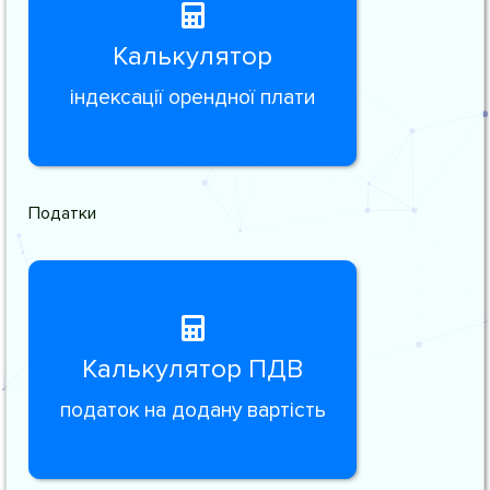
Калькулятор
індексації орендної плати
Податки
Калькулятор ПДВ
податок на додану вартість