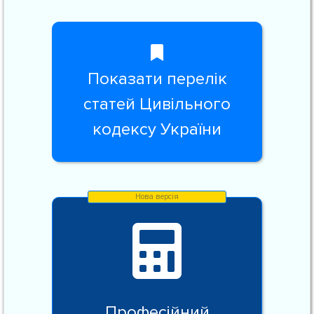
Показати перелік
статей Цивільного
кодексу України
Професійний