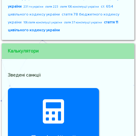
україни
ст. 654
231 гк україни
стаття 223
стаття 106 конституції україни
цивільного кодексу україни
стаття 78 бюджетного кодексу
україни
стаття 11
106 стаття конституції україни
стаття 37 конституції україни
цивільного кодексу україни
Калькулятори
Зведені санкції