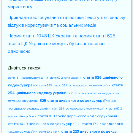
маркетингу
Приклади застосування статистики тексту для аналізу
відгуків користувачів та соціальних медіа
Норми статті 1048 ЦК України та норми статті 625
цього ЦК України не можуть бути застосовані
одночасно
Дивіться також:
стаття 526 цивільного
стаття 131-1 конституції україни
стаття 60-2 кзпп україни
кодексу україни
стаття
стаття 223 цпк
ст 231 господарського кодексу україни
254 цивільного кодексу україни
ст. 231 господарського кодексу україни
525 стаття цивільного кодексу україни
стаття 223 цпк україни
231
господарського кодексу україни
статті 231 господарського кодексу україни
стаття 60-2
стаття 188 господарського кодексу україни
«дистанційна робота»
стаття 1049 цивільного кодексу україни
стаття 174 податкового
кодексу україни
стаття 223 цивільного кодексу
стаття 60-2 кзпп