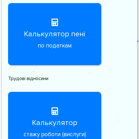
Калькулятор пені
по податкам
Трудові відносини
Калькулятор
стажу роботи (вислуги)