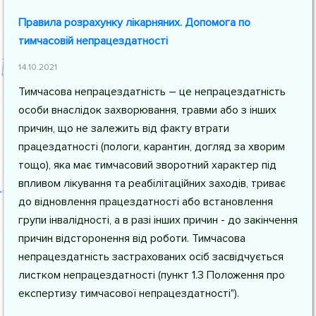
Правила розрахунку лікарняних. Допомога по
тимчасовій непрацездатності
14.10.2021
Тимчасова непрацездатність – це непрацездатність
особи внаслідок захворювання, травми або з інших
причин, що не залежить від факту втрати
працездатності (пологи, карантин, догляд за хворим
тощо), яка має тимчасовий зворотний характер під
впливом лікування та реабілітаційних заходів, триває
до відновлення працездатності або встановлення
групи інвалідності, а в разі інших причин - до закінчення
причин відсторонення від роботи. Тимчасова
непрацездатність застрахованих осіб засвідчується
листком непрацездатності (пункт 1.3 Положення про
експертизу тимчасової непрацездатності").