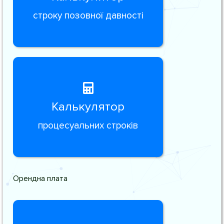
строку позовної давності
Калькулятор
процесуальних строків
Орендна плата