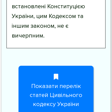
встановлені Конституцією
України, цим Кодексом та
іншим законом, не є
вичерпним.
Показати перелік
статей Цивільного
кодексу України