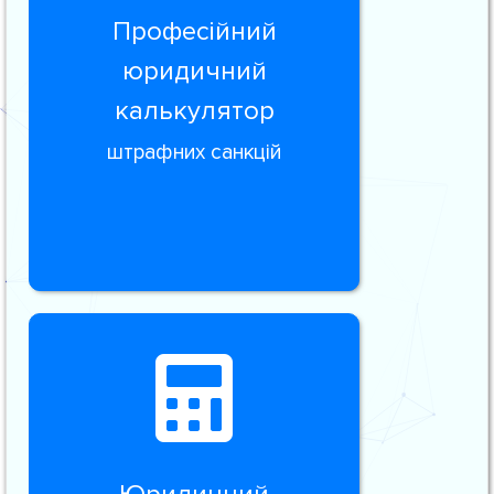
Професійний
юридичний
калькулятор
штрафних санкцій