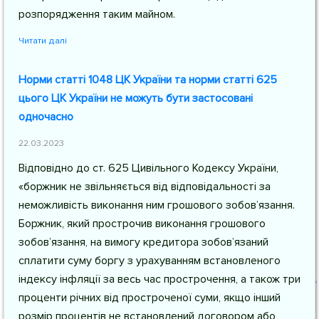
розпорядження таким майном.
Читати далі
Норми статті 1048 ЦК України та норми статті 625
цього ЦК України не можуть бути застосовані
одночасно
22.03.2023
Відповідно до
ст. 625 Цивільного Кодексу України
,
«боржник не звільняється від відповідальності за
неможливість виконання ним грошового зобов’язання.
Боржник, який прострочив виконання грошового
зобов’язання, на вимогу кредитора зобов’язаний
сплатити суму боргу з урахуванням встановленого
індексу інфляції за весь час прострочення, а також три
проценти річних від простроченої суми, якщо інший
розмір процентів не встановлений договором або