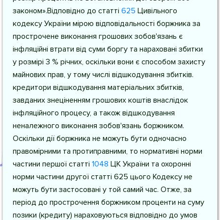
законом».Відповідно до
статті
625
Цивільного
кодексу України
мірою відповідальності боржника за
прострочене виконання грошових зобов'язань є
інфляційні втрати від суми боргу та нараховані збитки
у розмірі 3 % річних, оскільки вони є способом захисту
майнових прав, у тому числі відшкодування збитків.
кредитори відшкодування матеріальних збитків,
завданих знеціненням грошових коштів внаслідок
інфляційного процесу, а також відшкодування
неналежного виконання зобов'язань боржником.
Оскільки дії боржника не можуть бути одночасно
правомірними та протиправними, то нормативні норми
частини першої
статті
1048
ЦК України
та охоронні
норми частини другої статті 625 цього Кодексу не
можуть бути застосовані у той самий час. Отже, за
період до прострочення боржником проценти на суму
позики (кредиту) нараховуються відповідно до умов