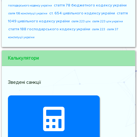
стаття 78 бюджетного кодексу україни
господарського кодексу україни
ст. 654 цивільного кодексу україни
стаття
стаття 106 конституції україни
1049 цивільного кодексу україни
стаття 223 цпк
стаття 223 цпк україни
стаття 188 господарського кодексу україни
стаття 223
стаття 37
конституції україни
Калькулятори
Зведені санкції