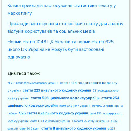
Кілька прикладів застосування статистики тексту у
маркетингу
Приклади застосування статистики тексту для аналізу
відгуків користувачів та соціальних медіа
Норми статті 1048 ЦК України та норми статті 625
цього ЦК України не можуть бути застосовані
одночасно
Дивіться також:
стаття 174 податкового кодексу
ст. 231 господарського кодексу україни
україни
стаття 223 цивільного кодексу україни
231 господарського
стаття 526 цивільного кодексу україни
стаття 254
кодексу україни
цивільного кодексу україни
стаття 60-2 кзпп україни
стаття 60-2 «дистанційна
525 стаття цивільного кодексу україни
робота»
статті 231 господарського
кодексу україни
стаття 131-1 конституції україни
106 стаття конституції україни
види
стаття 11 цивільного кодексу україни
санкцій
стаття 60-2 кзпп
ст 231