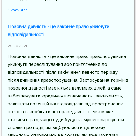
Читати далі
Позовна давність - це законне право уникнути
відповідальності
20.08.2021
Позовна давність - це законне право правопорушника
уникнути переслідування або притягнення до
відповідальності після закінчення певного періоду
після вчинення правопорушення. Застосування термінів
позовної давності має кілька важливих цілей, а саме:
забезпечувати юридичну визначеність і закінченість,
захищати потенційних відповідачів від прострочених
позовів і запобігати несправедливість, яка може
статися в разі, якщо суди будуть змушені вирішувати
справи про події, які відбувалися в далекому
минулому, спираючись на докази, які вже, можливо,