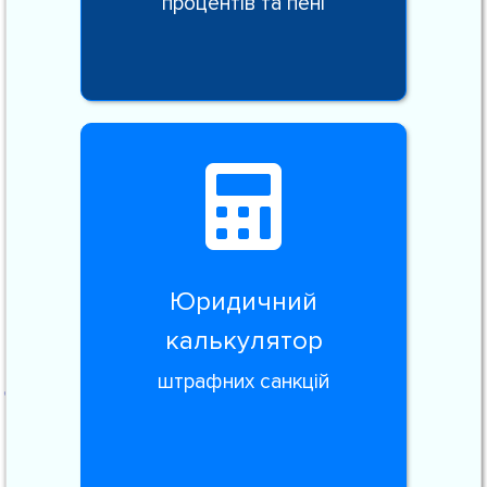
процентів та пені
Юридичний
калькулятор
штрафних санкцій