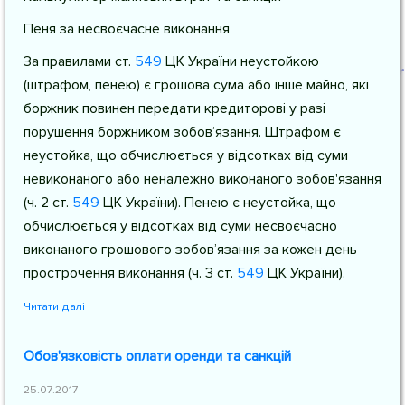
Пеня за несвоєчасне виконання
За правилами
ст.
549
ЦК України
неустойкою
(штрафом, пенею) є грошова сума або інше майно, які
боржник повинен передати кредиторові у разі
порушення боржником зобов’язання. Штрафом є
неустойка, що обчислюється у відсотках від суми
невиконаного або неналежно виконаного зобов'язання
(
ч. 2 ст.
549
ЦК України
). Пенею є неустойка, що
обчислюється у відсотках від суми несвоєчасно
виконаного грошового зобов’язання за кожен день
прострочення виконання (
ч. 3 ст.
549
ЦК України
).
Читати далі
Обов'язковість оплати оренди та санкцій
25.07.2017