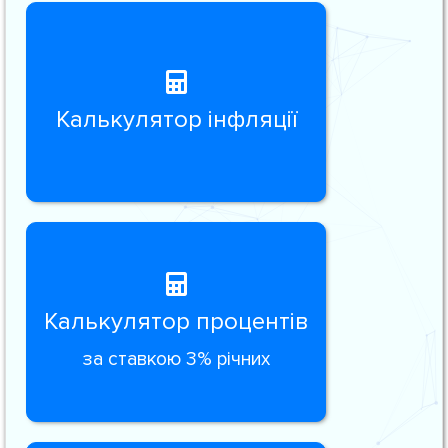
Калькулятор інфляції
Калькулятор процентів
за ставкою 3% річних