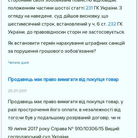
сторонами своїх зобовязань повністю відповідає
положенням частини шостої
статті
231
ГК України
. З
огляду на наведене, суд дійшов висновку, що
шестимісячний строк, встановлений у
ч. 6 ст.
232
ГК
України
, до правовідносин сторін не застосовується.
Як встановити термін нарахування штрафних санкцій
за порушення грошового зобов'язання?
Читати далі
Продавець має право вимагати від покупця товар
25.07.2017
Продавець має право вимагати від покупця товар, у
разі прострочення його оплати, в незалежності від
того,чи був у подальшому розірваний договір, чи ні
19 липня 2017 року Справа № 910/10306/15 Вищий
господарський суд України