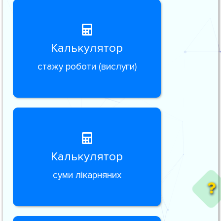
Калькулятор
стажу роботи (вислуги)
Калькулятор
суми лікарняних