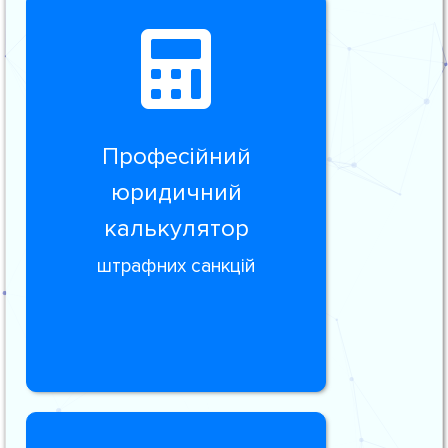
Професійний
юридичний
калькулятор
штрафних санкцій