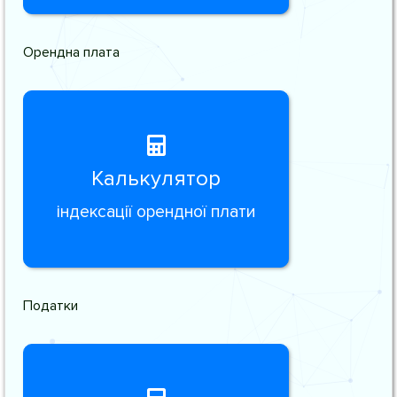
Орендна плата
Калькулятор
індексації орендної плати
Податки