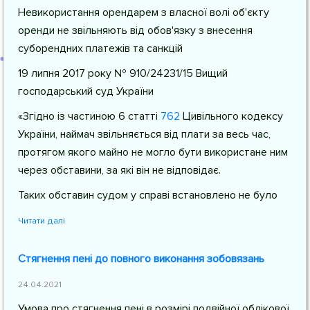
Невикористання орендарем з власної волі об'єкту
оренди не звільняють від обов'язку з внесення
суборендних платежів та санкцій
19 липня 2017 року № 910/24231/15 Вищий
господарський суд України
«Згідно із частиною 6
статті
762
Цивільного кодексу
України
, наймач звільняється від плати за весь час,
протягом якого майно не могло бути використане ним
через обставини, за які він не відповідає.
Таких обставин судом у справі встановлено не було
Читати далі
Стягнення пені до повного виконання зобовязань
24.04.2021
Умова про стягнення пені в розмірі подвійної облікової