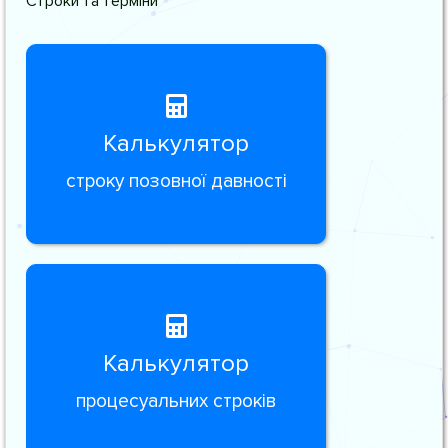
Строки та терміни
Калькулятор
строку позовної давності
Калькулятор
процесуальних строків