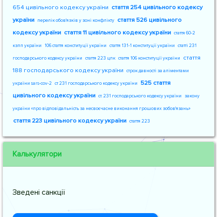
654 цивільного кодексу україни
стаття 254 цивільного кодексу
україни
стаття 526 цивільного
перелік обов'язків у зоні конфлікту
кодексу україни
стаття 11 цивільного кодексу україни
стаття 60-2
кзпп україни
106 стаття конституції україни
стаття 131-1 конституції україни
статті 231
стаття
господарського кодексу україни
стаття 223 цпк
стаття 106 конституції україни
188 господарського кодексу україни
строк давності за аліментами
525 стаття
україни sars-cov-2
ст 231 господарського кодексу україни
цивільного кодексу україни
ст. 231 господарського кодексу україни
закону
україни «про відповідальність за несвоєчасне виконання грошових зобов'язань»
стаття 223 цивільного кодексу україни
стаття 223
Калькулятори
Зведені санкції