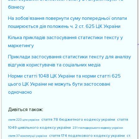
бізнесу
На зобов’язання повернути суму попередньої оплати
поширюється дія положень ч. 2 ст. 625 ЦК України
Кілька прикладів застосування статистики тексту у
маркетингу
Приклади застосування статистики тексту для аналізу
відгуків користувачів та соціальних медіа
Норми статті 1048 ЦК України та норми статті 625
цього ЦК України не можуть бути застосовані
одночасно
Дивіться також:
стаття 78 бюджетного кодексу україни
стаття
стаття 223 цпк україни
1049 цивільного кодексу україни
231 господарського кодексу україни
стаття 174 податкового кодексу україни
ст.
стаття 37 конституції україни