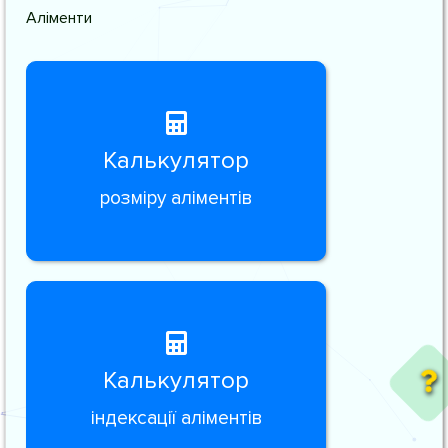
Аліменти
Калькулятор
розміру аліментів
Калькулятор
індексації аліментів