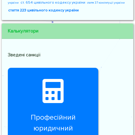
ст. 654 цивільного кодексу україни
україни
стаття 37 конституції україни
стаття 223 цивільного кодексу україни
Калькулятори
Зведені санкції
Професійний
юридичний