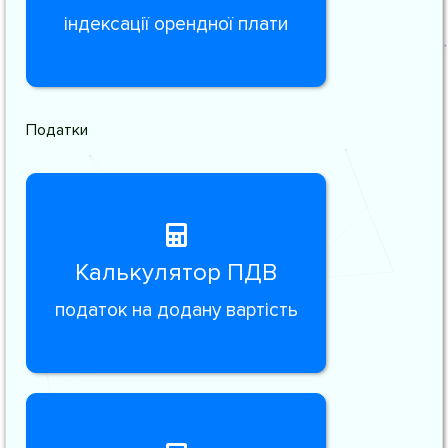
індексації орендної плати
Податки
Калькулятор ПДВ
податок на додану вартість