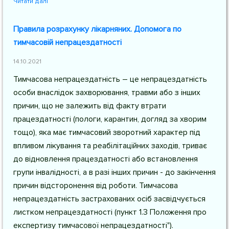
Читати далі
Правила розрахунку лікарняних. Допомога по
тимчасовій непрацездатності
14.10.2021
Тимчасова непрацездатність – це непрацездатність
особи внаслідок захворювання, травми або з інших
причин, що не залежить від факту втрати
працездатності (пологи, карантин, догляд за хворим
тощо), яка має тимчасовий зворотний характер під
впливом лікування та реабілітаційних заходів, триває
до відновлення працездатності або встановлення
групи інвалідності, а в разі інших причин - до закінчення
причин відсторонення від роботи. Тимчасова
непрацездатність застрахованих осіб засвідчується
листком непрацездатності (пункт 1.3 Положення про
експертизу тимчасової непрацездатності").