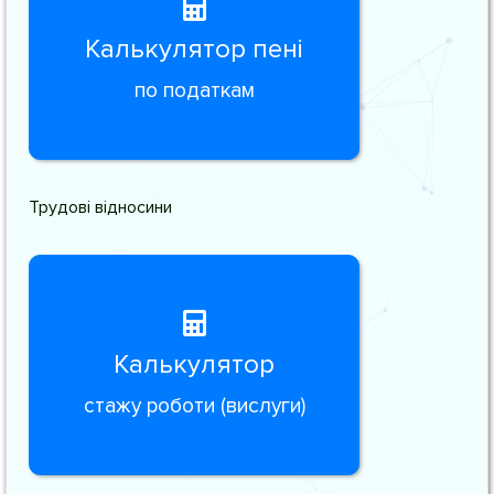
Калькулятор пені
по податкам
Трудові відносини
Калькулятор
стажу роботи (вислуги)