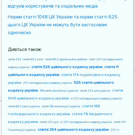
відгуків користувачів та соціальних медіа
Норми статті 1048 ЦК України та норми статті 625
цього ЦК України не можуть бути застосовані
одночасно
Дивіться також:
стаття 223
стаття 60-2 кзпп
стаття 60-2 «дистанційна робота»
статті 231 господарського
стаття 526 цивільного кодексу україни
стаття 11
кодексу україни
цивільного кодексу україни
стаття 174 податкового кодексу
україни
525 стаття цивільного
231 господарського кодексу україни
кодексу україни
стаття
106 стаття конституції україни
стаття 223 цпк україни
1049 цивільного кодексу україни
ст 231 господарського кодексу україни
стаття 188
стаття 60-2 кзпп україни
стаття 106 конституції україни
господарського кодексу україни
стаття 78 бюджетного
кодексу україни
стаття 223 цпк
ст. 231 господарського кодексу україни
стаття 131-
стаття 254 цивільного кодексу україни
1 конституції україни
231 гк