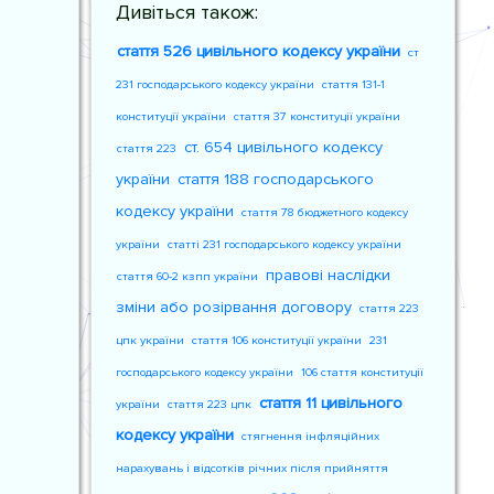
Дивіться також:
стаття 526 цивільного кодексу україни
ст
231 господарського кодексу україни
стаття 131-1
конституції україни
стаття 37 конституції україни
ст. 654 цивільного кодексу
стаття 223
україни
стаття 188 господарського
кодексу україни
стаття 78 бюджетного кодексу
україни
статті 231 господарського кодексу україни
правові наслідки
стаття 60-2 кзпп україни
зміни або розірвання договору
стаття 223
цпк україни
стаття 106 конституції україни
231
господарського кодексу україни
106 стаття конституції
стаття 11 цивільного
україни
стаття 223 цпк
кодексу україни
стягнення інфляційних
нарахувань і відсотків річних після прийняття