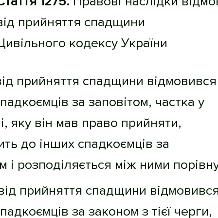
Стаття 1275.
Правові наслідки відмо
від прийняття спадщини
Цивільного кодексу України
від прийняття спадщини відмовився
спадкоємців за заповітом, частка у
, яку він мав право прийняти,
ть до інших спадкоємців за
м і розподіляється між ними порівну
 від прийняття спадщини відмовивс
спадкоємців за законом з тієї черги,