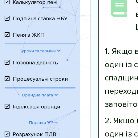
Калькулятор пені
Подвійна ставка НБУ
Пеня з ЖКП
1. Якщо 
Строки та терміни
Позовна давність
один із 
спадщині
Процесуальні строки
переходи
Орендна плата
заповіто
Індексація оренди
2. Якщо
Податки
один із 
Розрахунок ПДВ