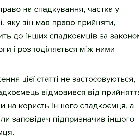
право на спадкування, частка у
, яку він мав право прийняти,
ть до інших спадкоємців за законо
ерги і розподіляється між ними
ення цієї статті не застосовуються,
адкоємець відмовився від прийнятт
 на користь іншого спадкоємця, а
ли заповідач підпризначив іншого
мця.