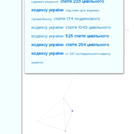
стаття 223 цивільного
судового рішення
кодексу україни
підстави для відмови
стаття 174 податкового
приватбанку
кодексу україни
стаття 1049 цивільного
кодексу україни
525 стаття цивільного
кодексу україни
стаття 254 цивільного
кодексу україни
ст. 231 господарського кодексу
україни