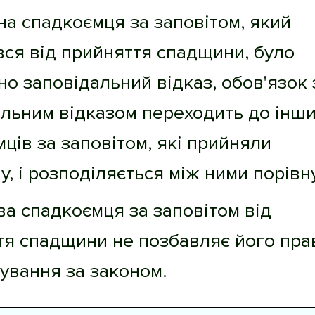
на спадкоємця за заповітом, який
ся від прийняття спадщини, було
о заповідальний відказ, обов'язок 
альним відказом переходить до інш
ців за заповітом, які прийняли
, і розподіляється між ними порівну
ва спадкоємця за заповітом від
тя спадщини не позбавляє його пра
ування за законом.