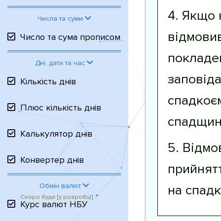
4. Якщо 
Числа та суми
відмовив
Число та сума прописом
покладен
Дні, дати та час
заповід
Кількість днів
спадкоєм
Плюс кількість днів
спадщину
Калькулятор днів
5. Відмо
Конвертер днів
прийнят
Обмін валют
на спадк
Курс валют НБУ