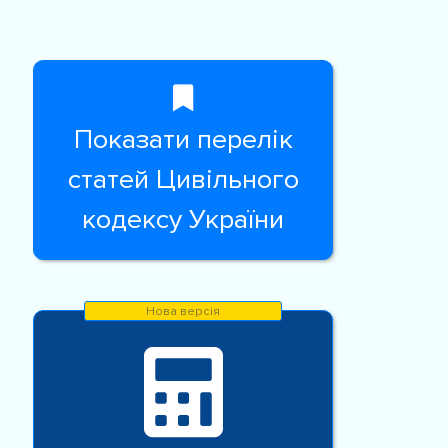
Показати перелік
статей Цивільного
кодексу України