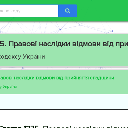
5.
Правові наслідки відмови від пр
кодексу України
вові наслідки відмови від прийняття спадщини
у України