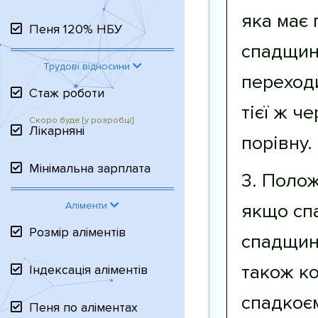
яка має 
Пеня 120% НБУ
спадщині
Трудові відносини
переходи
Стаж роботи
тієї ж ч
Лікарняні
порівну.
Мінімальна зарплата
3. Полож
якщо сп
Аліменти
Розмір аліментів
спадщини
також ко
Індексація аліментів
спадкоє
Пеня по аліментах