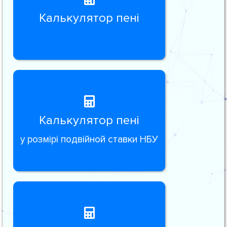
Калькулятор пені
Калькулятор пені
у розмірі подвійной ставки НБУ