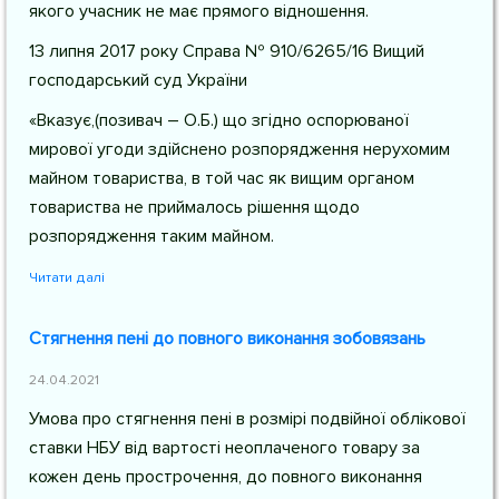
якого учасник не має прямого відношення.
13 липня 2017 року Справа № 910/6265/16 Вищий
господарський суд України
«Вказує,(позивач – О.Б.) що згідно оспорюваної
мирової угоди здійснено розпорядження нерухомим
майном товариства, в той час як вищим органом
товариства не приймалось рішення щодо
розпорядження таким майном.
Читати далі
Стягнення пені до повного виконання зобовязань
24.04.2021
Умова про стягнення пені в розмірі подвійної облікової
ставки НБУ від вартості неоплаченого товару за
кожен день прострочення, до повного виконання