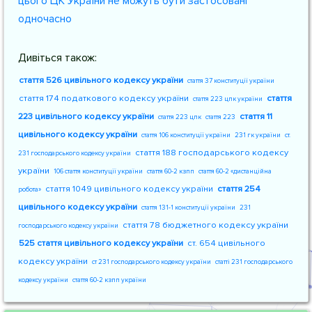
цього ЦК України не можуть бути застосовані
одночасно
Дивіться також:
стаття 526 цивільного кодексу україни
стаття 37 конституції україни
стаття 174 податкового кодексу україни
стаття
стаття 223 цпк україни
223 цивільного кодексу україни
стаття 11
стаття 223 цпк
стаття 223
цивільного кодексу україни
стаття 106 конституції україни
231 гк україни
ст.
стаття 188 господарського кодексу
231 господарського кодексу україни
україни
106 стаття конституції україни
стаття 60-2 кзпп
стаття 60-2 «дистанційна
стаття 1049 цивільного кодексу україни
стаття 254
робота»
цивільного кодексу україни
стаття 131-1 конституції україни
231
стаття 78 бюджетного кодексу україни
господарського кодексу україни
525 стаття цивільного кодексу україни
ст. 654 цивільного
кодексу україни
ст 231 господарського кодексу україни
статті 231 господарського
кодексу україни
стаття 60-2 кзпп україни