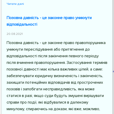
Читати далі
Позовна давність - це законне право уникнути
відповідальності
20.08.2021
Позовна давність - це законне право правопорушника
уникнути переслідування або притягнення до
відповідальності після закінчення певного періоду
після вчинення правопорушення. Застосування термінів
позовної давності має кілька важливих цілей, а саме:
забезпечувати юридичну визначеність і закінченість,
захищати потенційних відповідачів від прострочених
позовів і запобігати несправедливість, яка може
статися в разі, якщо суди будуть змушені вирішувати
справи про події, які відбувалися в далекому
минулому, спираючись на докази, які вже, можливо,