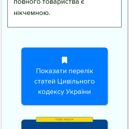
повного товариства є
нікчемною.
Показати перелік
статей Цивільного
кодексу України