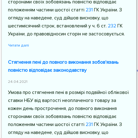
сторонами своїх зобовязань повністю відповідає
положенням частини шостої
статті
231
ГК України
. З
огляду на наведене, суд дійшов висновку, що
шестимісячний строк, встановлений у
ч. 6 ст.
232
ГК
України
, до правовідносин сторін не застосовується.
Читати далі
Стягнення пені до повного виконання зобов'язань
повністю відповідає законодавству
24.04.2021
Умова про стягнення пені в розмірі подвійної облікової
ставки НБУ від вартості неоплаченого товару за
кожен день прострочення, до повного виконання
сторонами своїх зобовязань повністю відповідає
положенням частини шостої
статті
231
ГК України
. З
огляду на наведене, суд дійшов висновку, що