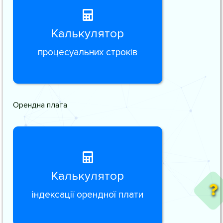
Калькулятор
процесуальних строків
Орендна плата
Калькулятор
індексації орендної плати