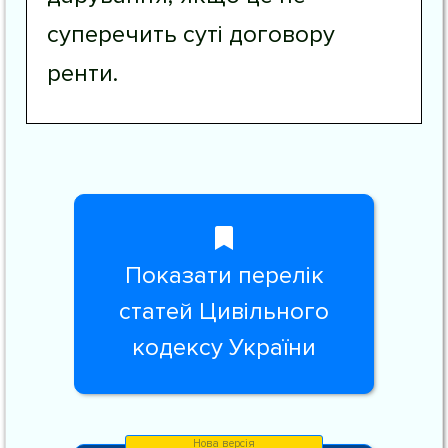
суперечить суті договору
ренти.
Показати перелік
статей Цивільного
кодексу України