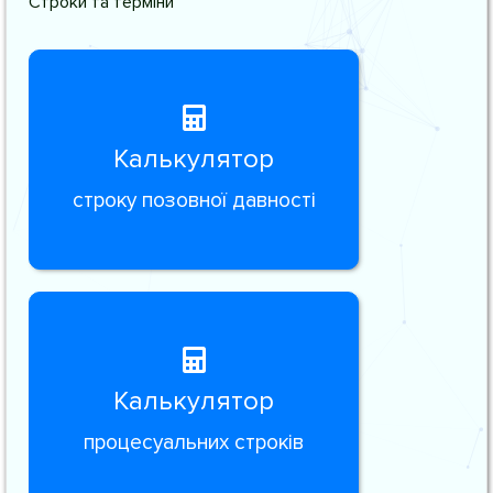
Строки та терміни
Калькулятор
строку позовної давності
Калькулятор
процесуальних строків