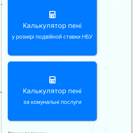
Калькулятор пені
у розмірі подвійной ставки НБУ
Калькулятор пені
за комунальні послуги