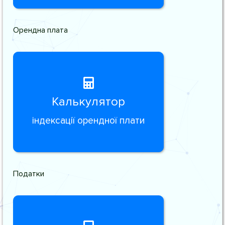
Орендна плата
Калькулятор
індексації орендної плати
Податки