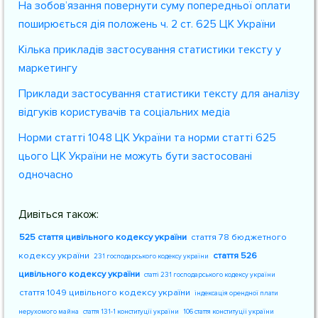
На зобов’язання повернути суму попередньої оплати
поширюється дія положень ч. 2 ст. 625 ЦК України
Кілька прикладів застосування статистики тексту у
маркетингу
Приклади застосування статистики тексту для аналізу
відгуків користувачів та соціальних медіа
Норми статті 1048 ЦК України та норми статті 625
цього ЦК України не можуть бути застосовані
одночасно
Дивіться також:
525 стаття цивільного кодексу україни
стаття 78 бюджетного
кодексу україни
стаття 526
231 господарського кодексу україни
цивільного кодексу україни
статті 231 господарського кодексу україни
стаття 1049 цивільного кодексу україни
індексація орендної плати
нерухомого майна
стаття 131-1 конституції україни
106 стаття конституції україни