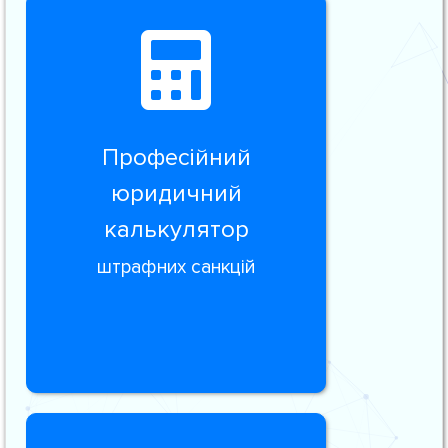
Професійний
юридичний
калькулятор
штрафних санкцій