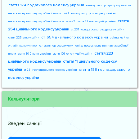
стаття 174 податкового кодексу україни
калькулятор розрахунку пені за
несвоєчасну виплату заробітної плати covid
калькулятор розрахунку пені за
стаття
несвоєчасну виплату заробітної плати sars-cov-2
стаття 37 конституції україни
254 цивільного кодексу україни
ст. 231 господарського кодексу україни
ст. 654 цивільного кодексу україни
стаття 223 цпк україни
оцінка майна
онлайн калькулятор
калькулятор розрахунку пені за несвоєчасну виплату заробітної
стаття 223
плати
стаття 60-2 кзпп україни
стаття 106 конституції україни
цивільного кодексу україни
стаття 11 цивільного кодексу
україни
стаття 188 господарського
ст 231 господарського кодексу україни
кодексу україни
Калькулятори
Зведені санкції