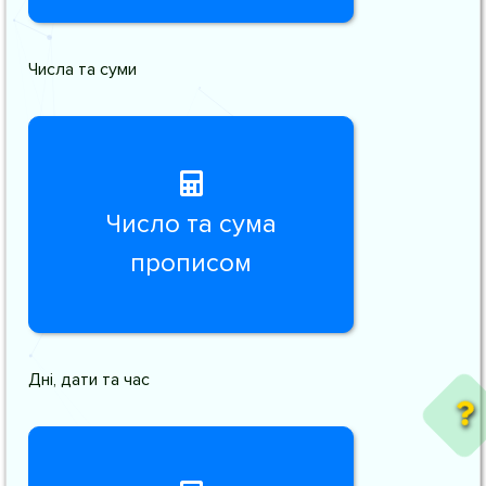
Числа та суми
Число та сума
прописом
Дні, дати та час