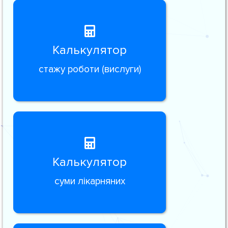
Калькулятор
стажу роботи (вислуги)
Калькулятор
суми лікарняних