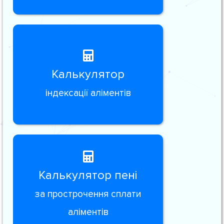
Калькулятор
індексації аліментів
Калькулятор пені
за прострочення сплати
аліментів