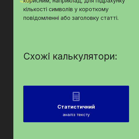
корисним, наприклад, для підрахунку
кількості символів у короткому
повідомленні або заголовку статті.
Схожі калькулятори:
Статистичний
аналіз тексту