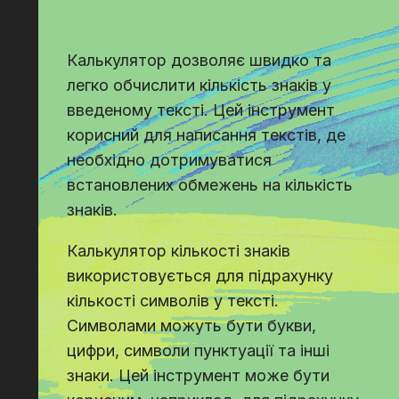
Калькулятор дозволяє швидко та
легко обчислити кількість знаків у
введеному тексті. Цей інструмент
корисний для написання текстів, де
необхідно дотримуватися
встановлених обмежень на кількість
знаків.
Калькулятор кількості знаків
використовується для підрахунку
кількості символів у тексті.
Символами можуть бути букви,
цифри, символи пунктуації та інші
знаки. Цей інструмент може бути