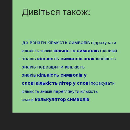
Дивіться також:
де взнати кількість символів
підрахувати
кількість символів
скільки
кількість знаків
знаків
кількість символів знак
кількість
знаків
перевірити кількість
знаків
кількість символів у
слові
кількість літер у слові
порахувати
кількість знаків
переглянути кількість
калькулятор символів
знаків