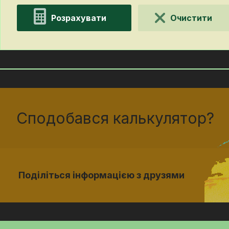
Розрахувати
Очистити
Сподобався калькулятор?
Поділіться інформацією з друзями