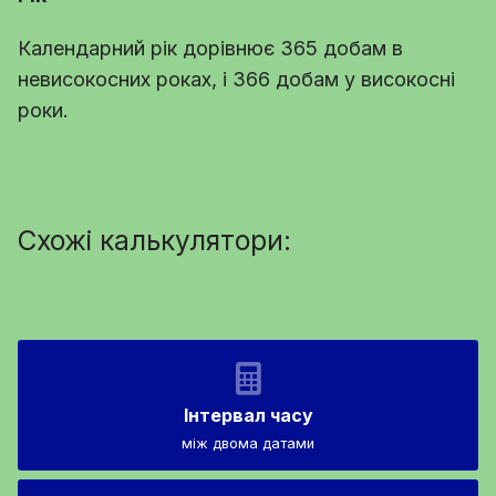
Календарний рік дорівнює 365 добам в
невисокосних роках, і 366 добам у високосні
роки.
Схожі калькулятори:
Інтервал часу
між двома датами