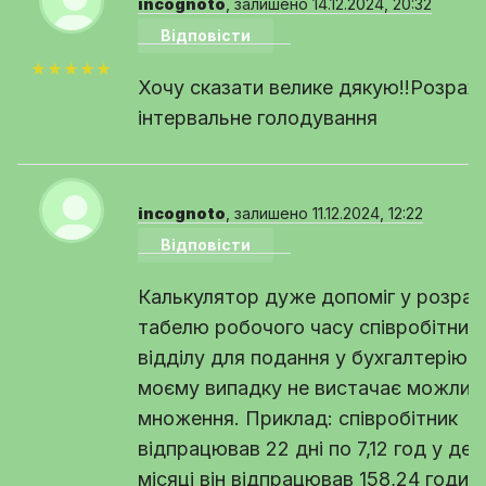
incognoto
, залишено 14.12.2024, 20:32
Відповісти
★★★★★
Хочу сказати велике дякую!!Розрах
інтервальне голодування
incognoto
, залишено 11.12.2024, 12:22
Відповісти
Калькулятор дуже допоміг у розрах
табелю робочого часу співробітникі
відділу для подання у бухгалтерію! 
моєму випадку не вистачає можлив
множення. Приклад: співробітник
відпрацював 22 дні по 7,12 год у ден
місяці він відпрацював 158,24 годин