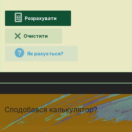
Розрахувати
Очистити
Як рахується?
Сподобався калькулятор?