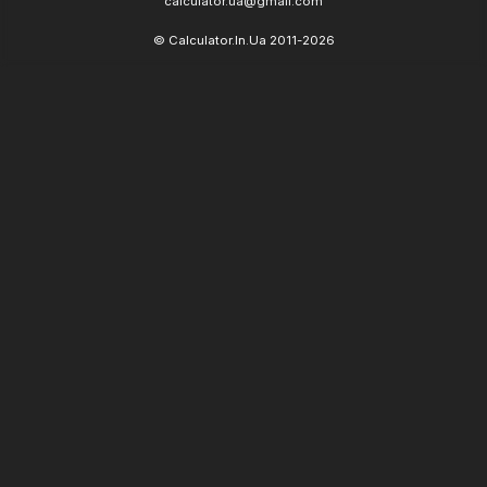
calculator.ua@gmail.com
© Calculator.In.Ua 2011-2026