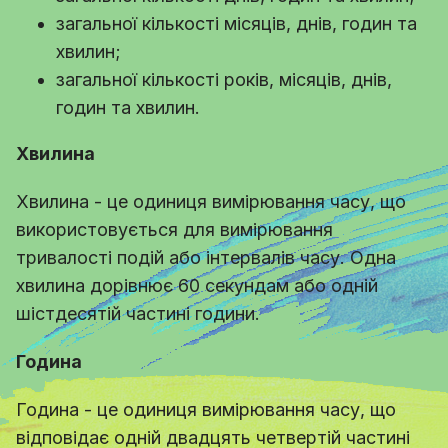
загальної кількості місяців, днів, годин та
хвилин;
загальної кількості років, місяців, днів,
годин та хвилин.
Хвилина
Хвилина - це одиниця вимірювання часу, що
використовується для вимірювання
тривалості подій або інтервалів часу. Одна
хвилина дорівнює 60 секундам або одній
шістдесятій частині години.
Година
Година - це одиниця вимірювання часу, що
відповідає одній двадцять четвертій частині