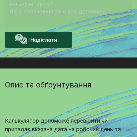
Надіслати
Опис та обґрунтування
Калькулятор допоможе перевірити чи
припадає вказана дата на робочий день та