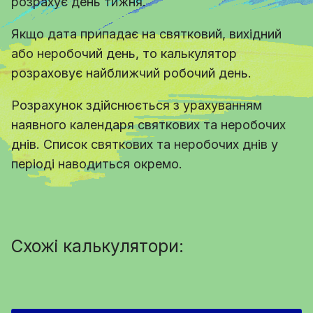
розрахує день тижня.
Якщо дата припадає на святковий, вихідний
або неробочий день, то калькулятор
розраховує найближчий робочий день.
Розрахунок здійснюється з урахуванням
наявного календаря святкових та неробочих
днів. Список святкових та неробочих днів у
періоді наводиться окремо.
Схожі калькулятори: