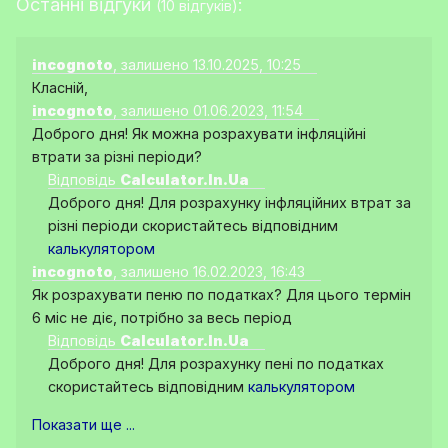
Останні відгуки
:
(10 відгуків)
incognoto
, залишено 13.10.2025, 10:25
Класній,
incognoto
, залишено 01.06.2023, 11:54
Доброго дня! Як можна розрахувати інфляційні
втрати за різні періоди?
Відповідь
Calculator.In.Ua
Доброго дня! Для розрахунку інфляційних втрат за
різні періоди скористайтесь відповідним
калькулятором
incognoto
, залишено 16.02.2023, 16:43
Як розрахувати пеню по податках? Для цього термін
6 міс не діє, потрібно за весь період
Відповідь
Calculator.In.Ua
Доброго дня! Для розрахунку пені по податках
скористайтесь відповідним
калькулятором
Показати ще ...