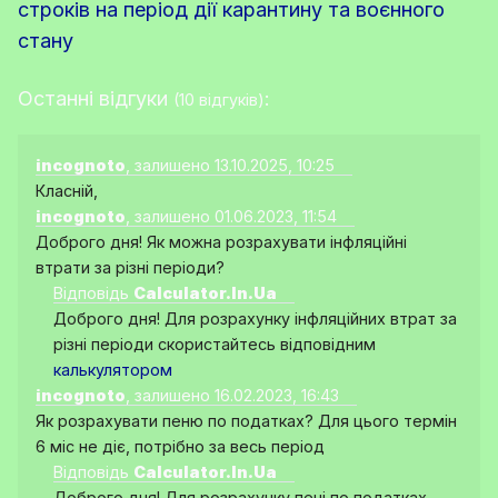
строків на період дії карантину та воєнного
стану
Останні відгуки
:
(10 відгуків)
incognoto
, залишено 13.10.2025, 10:25
Класній,
incognoto
, залишено 01.06.2023, 11:54
Доброго дня! Як можна розрахувати інфляційні
втрати за різні періоди?
Відповідь
Calculator.In.Ua
Доброго дня! Для розрахунку інфляційних втрат за
різні періоди скористайтесь відповідним
калькулятором
incognoto
, залишено 16.02.2023, 16:43
Як розрахувати пеню по податках? Для цього термін
6 міс не діє, потрібно за весь період
Відповідь
Calculator.In.Ua
Доброго дня! Для розрахунку пені по податках