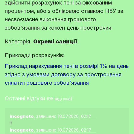
здійснити розрахунок пені за фіксованим
процентом, або з обліковою ставкою НБУ за
несвоєчасне виконання грошового
зобов'язання за кожен день прострочки
Категорія:
Окремі санкції
Приклади розрахунків:
Приклад нарахування пені в розмірі 1% на день
згідно з умовами договору за прострочення
сплати грошового зобов'язання
Останні відгуки
:
(98 відгуків)
incognoto
, залишено 18.07.2026, 02:17
!!!
incognoto
, залишено 18.07.2026, 02:17