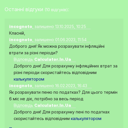
Останні відгуки
:
(10 відгуків)
incognoto
, залишено 13.10.2025, 10:25
Класній,
incognoto
, залишено 01.06.2023, 11:54
Доброго дня! Як можна розрахувати інфляційні
втрати за різні періоди?
Відповідь
Calculator.In.Ua
Доброго дня! Для розрахунку інфляційних втрат за
різні періоди скористайтесь відповідним
калькулятором
incognoto
, залишено 16.02.2023, 16:43
Як розрахувати пеню по податках? Для цього термін
6 міс не діє, потрібно за весь період
Відповідь
Calculator.In.Ua
Доброго дня! Для розрахунку пені по податках
скористайтесь відповідним
калькулятором