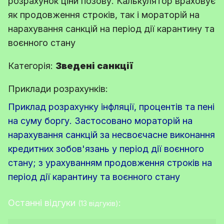
розрахунок ціни позову. Калькулятор враховує
як продовження строків, так і мораторій на
нарахування санкцій на період дії карантину та
воєнного стану
Категорія:
Зведені санкції
Приклади розрахунків:
Приклад розрахунку інфляції, процентів та пені
на суму боргу. Застосовано мораторій на
нарахування санкцій за несвоєчасне виконання
кредитних зобов'язань у період дії воєнного
стану; з урахуванням продовження строків на
період дії карантину та воєнного стану
Останні відгуки
:
(13 відгуків)