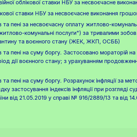
війної облікової ставки НБУ за несвоєчасне викон
лікової ставки НБУ за несвоєчасне виконання грош
в та пені за несвоєчасну оплату житлово-комунальн
 житлово-комунальні послуги") за тривалими зобов
рантину та воєнного стану (ЖЕК, ЖКП, ОСББ)
в та пені на суму боргу. Застосовано мораторій на
іод дії воєнного стану; з урахуванням продовження
в та пені на суму боргу. Розрахунок інфляції за ме
ку застосування індексів інфляції при розгляді су
и від 21.05.2019 у справі № 916/2889/13 та від 14