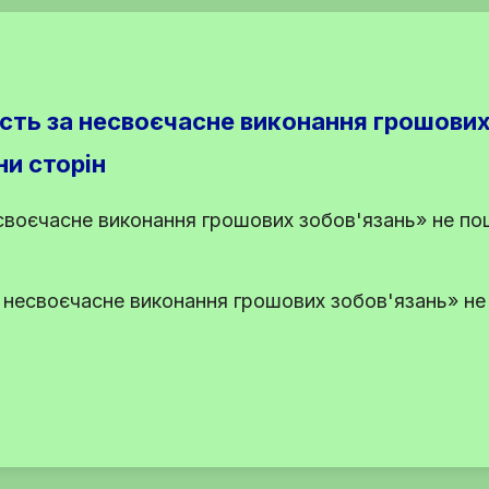
ість за несвоєчасне виконання грошови
и сторін
есвоєчасне виконання грошових зобов'язань» не п
а несвоєчасне виконання грошових зобов'язань» н