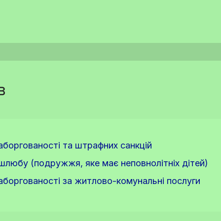
в
заборгованості та штрафних санкцій
 шлюбу (подружжя, яке має неповнолітніх дітей)
заборгованості за житлово-комунальні послуги