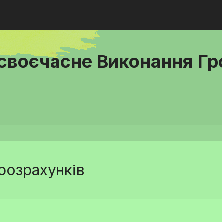
есвоєчасне Виконання Г
розрахунків