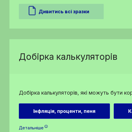
Дивитись всі зразки
Добірка калькуляторів
Добірка калькуляторів, які можуть бути ко
Інфляція, проценти, пеня
К
Детальніше