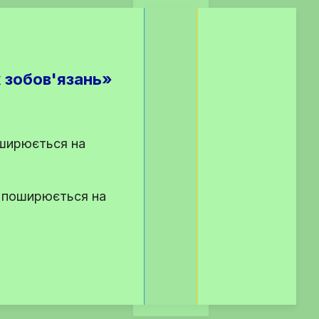
х зобов'язань»
оширюється на
е поширюється на