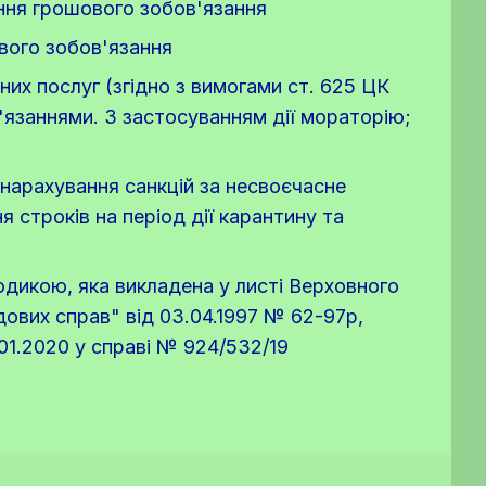
ання грошового зобов'язання
ового зобов'язання
их послуг (згідно з вимогами ст. 625 ЦК
'язаннями. З застосуванням дії мораторію;
 нарахування санкцій за несвоєчасне
 строків на період дії карантину та
тодикою, яка викладена у листі Верховного
дових справ" від 03.04.1997 № 62-97р,
.01.2020 у справі № 924/532/19