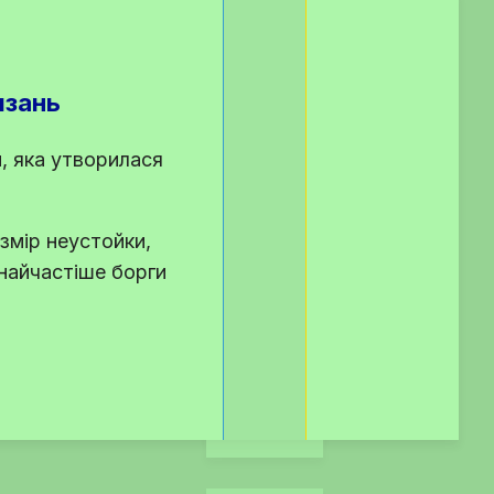
язань
, яка утворилася
змір неустойки,
 найчастіше борги