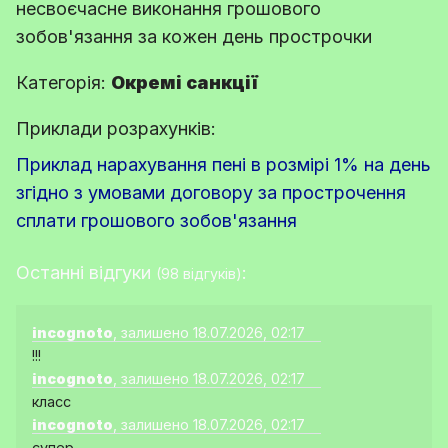
несвоєчасне виконання грошового
зобов'язання за кожен день прострочки
Категорія:
Окремі санкції
Приклади розрахунків:
Приклад нарахування пені в розмірі 1% на день
згідно з умовами договору за прострочення
сплати грошового зобов'язання
Останні відгуки
:
(98 відгуків)
incognoto
, залишено 18.07.2026, 02:17
!!!
incognoto
, залишено 18.07.2026, 02:17
класс
incognoto
, залишено 18.07.2026, 02:17
супер