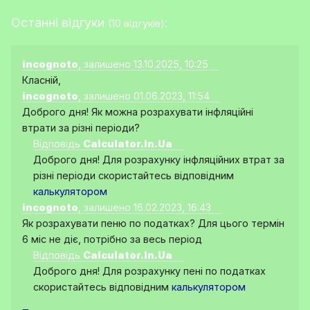
Останні відгуки
:
(10 відгуків)
incognoto
, залишено 13.10.2025, 10:25
Класній,
incognoto
, залишено 01.06.2023, 11:54
Доброго дня! Як можна розрахувати інфляційні
втрати за різні періоди?
Відповідь
Calculator.In.Ua
Доброго дня! Для розрахунку інфляційних втрат за
різні періоди скористайтесь відповідним
калькулятором
incognoto
, залишено 16.02.2023, 16:43
Як розрахувати пеню по податках? Для цього термін
6 міс не діє, потрібно за весь період
Відповідь
Calculator.In.Ua
Доброго дня! Для розрахунку пені по податках
скористайтесь відповідним
калькулятором