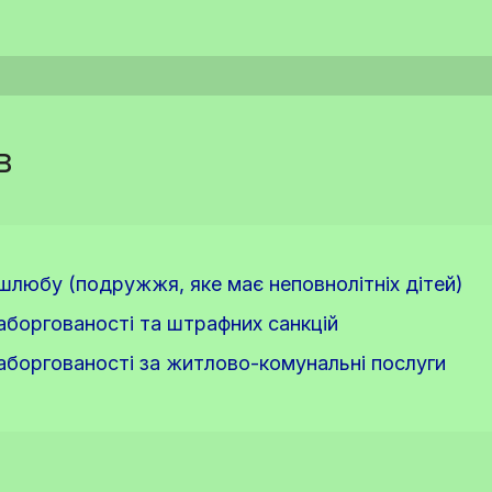
в
 шлюбу (подружжя, яке має неповнолітніх дітей)
заборгованості та штрафних санкцій
заборгованості за житлово-комунальні послуги