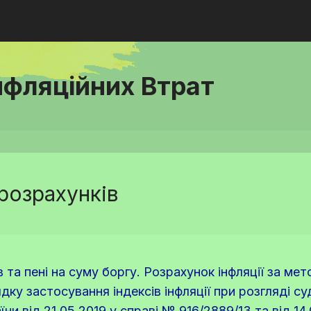
нфляційних Втрат
розрахунків
в та пені на суму боргу. Розрахунок інфляції за ме
ку застосування індексів інфляції при розгляді су
и від 21.05.2019 у справі № 916/2889/13 та від 14