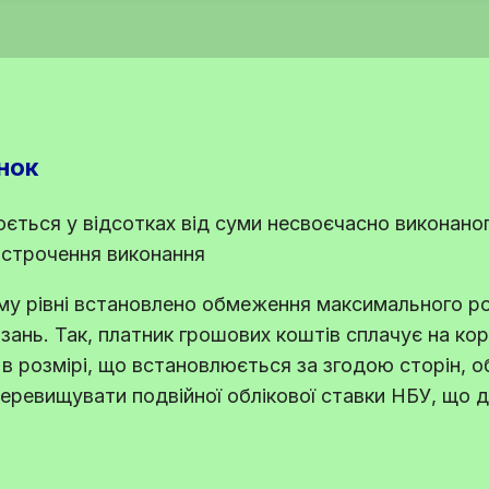
нок
ється у відсотках від суми несвоєчасно виконано
острочення виконання
му рівні встановлено обмеження максимального ро
зань. Так, платник грошових коштів сплачує на к
в розмірі, що встановлюється за згодою сторін, 
ревищувати подвійної облікової ставки НБУ, що ді