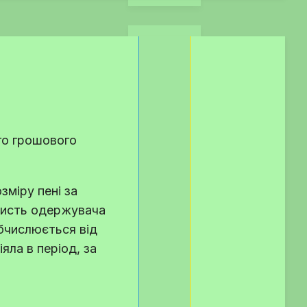
го грошового
зміру пені за
ористь одержувача
обчислюється від
яла в період, за