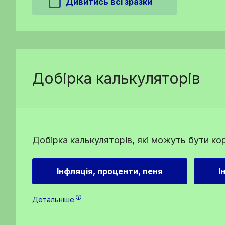
Дивитись всі зразки
Добірка калькуляторів
Добірка калькуляторів, які можуть бути ко
Інфляція, проценти, пеня
І
Детальніше