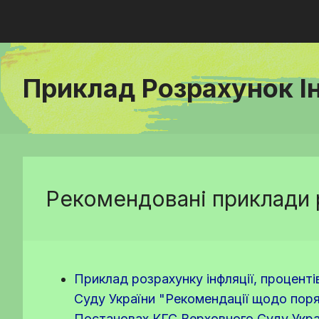
Приклад Розрахунок І
Рекомендовані приклади 
Приклад розрахунку інфляції, проценті
Суду України "Рекомендації щодо поряд
Постановах КГС Верховного Суду Україн