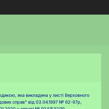
тодикою, яка викладена у листі Верховного
дових справ" від 03.04.1997 № 62-97р,
.01.2020 у справі № 924/532/19