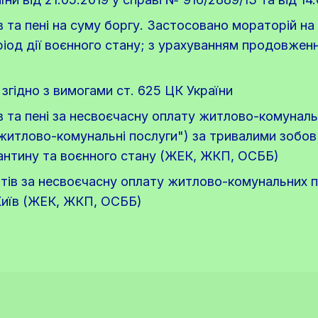
в та пені на суму боргу. Застосовано мораторій на
іод дії воєнного стану; з урахуванням продовження
згідно з вимогами ст. 625 ЦК України
в та пені за несвоєчасну оплату житлово-комунальн
 житлово-комунальні послуги") за тривалими зобов
рантину та воєнного стану (ЖЕК, ЖКП, ОСББ)
тів за несвоєчасну оплату житлово-комунальних по
Київ (ЖЕК, ЖКП, ОСББ)