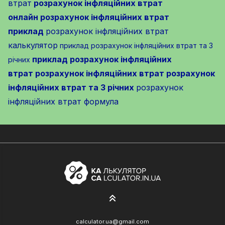
втрат
розрахунок інфляційних втрат
онлайн
розрахунок інфляційних втрат
приклад
розрахунок інфляційних втрат
калькулятор
приклад розрахунок інфляційних втрат та 3
приклад розрахунок інфляційних
річних
втрат
розрахунок інфляційних втрат
розрахунок
інфляційних втрат та 3 річних
розрахунок
інфляційних втрат формула
calculator.ua@gmail.com