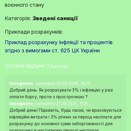
воєнного стану
Категорія:
Зведені санкції
Приклади розрахунків:
Приклад розрахунку інфляції та процентів
згідно з вимогами ст. 625 ЦК України
Останні відгуки
:
(7 відгуків)
incognoto
, залишено 30.04.2026, 16:26
Добрий день. Як розрахувати 3% і інфляцію у разі
оплати боргу, проте з прострочкою ?
incognoto
, залишено 21.08.2025, 11:30
Добрий день! Підкажіть, будь ласка, чи враховуються
інфляційні витрати і 3% річних за період несплати для
розрахунку до основної суми заборгованості для
розрахунку в наступному періоді несплати