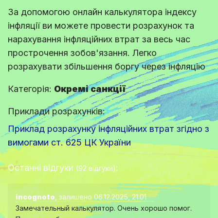
За допомогою онлайн калькулятора індексу
інфляції ви можете провести розрахунок та
нарахування інфляційних втрат за весь час
прострочення зобов'язання. Легко
розрахувати збільшення боргу через інфляцію
Категорія:
Окремі санкції
Приклади розрахунків:
Приклад розрахунку інфляційних втрат згідно з
вимогами ст. 625 ЦК України
Останні відгуки
:
(92 відгуки)
incognoto
, залишено 06.12.2025, 21:01
Замечательный калькулятор. Очень хорошо помог.