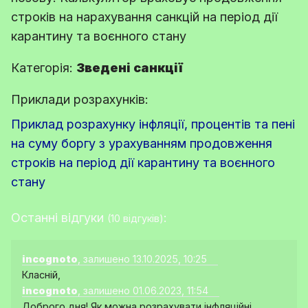
строків на нарахування санкцій на період дії
карантину та воєнного стану
Категорія:
Зведені санкції
Приклади розрахунків:
Приклад розрахунку інфляції, процентів та пені
на суму боргу з урахуванням продовження
строків на період дії карантину та воєнного
стану
Останні відгуки
:
(10 відгуків)
incognoto
, залишено 13.10.2025, 10:25
Класній,
incognoto
, залишено 01.06.2023, 11:54
Доброго дня! Як можна розрахувати інфляційні