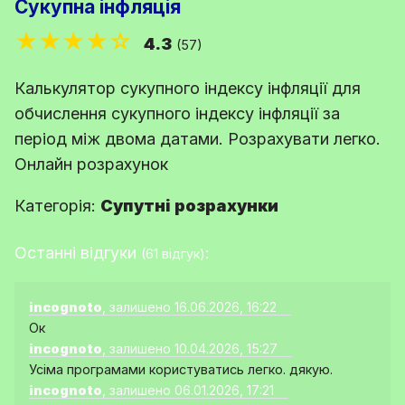
Сукупна інфляція
★★★★☆
4.3
(57)
Калькулятор сукупного індексу інфляції для
обчислення сукупного індексу інфляції за
період між двома датами. Розрахувати легко.
Онлайн розрахунок
Категорія:
Супутні розрахунки
Останні відгуки
:
(61 відгук)
incognoto
, залишено 16.06.2026, 16:22
Ок
incognoto
, залишено 10.04.2026, 15:27
Усіма програмами користуватись легко. дякую.
incognoto
, залишено 06.01.2026, 17:21