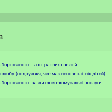
в
заборгованості та штрафних санкцій
 шлюбу (подружжя, яке має неповнолітніх дітей)
заборгованості за житлово-комунальні послуги