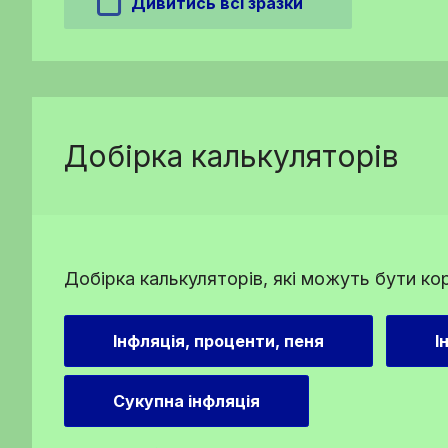
Дивитись всі зразки
Добірка калькуляторів
Добірка калькуляторів, які можуть бути ко
Інфляція, проценти, пеня
І
Сукупна інфляція