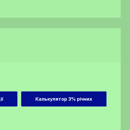
ії
Калькулятор 3% річних