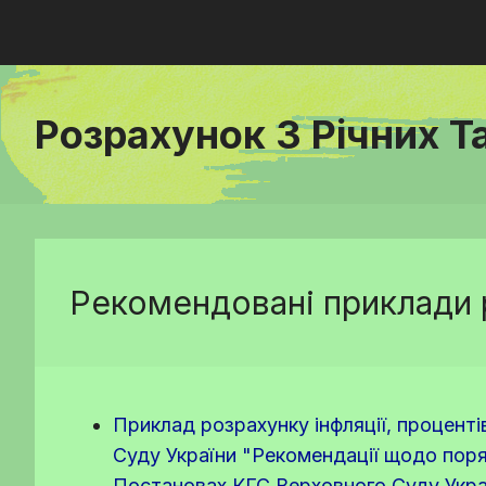
Розрахунок 3 Річних Т
Рекомендовані приклади 
Приклад розрахунку інфляції, проценті
Суду України "Рекомендації щодо поряд
Постановах КГС Верховного Суду Україн