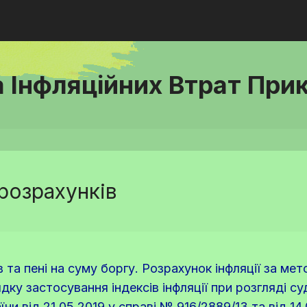
а Інфляційних Втрат При
розрахунків
в та пені на суму боргу. Розрахунок інфляції за ме
ку застосування індексів інфляції при розгляді су
и від 21.05.2019 у справі № 916/2889/13 та від 14