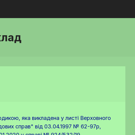
клад
тодикою, яка викладена у листі Верховного
дових справ" від 03.04.1997 № 62-97р,
.01.2020 у справі № 924/532/19