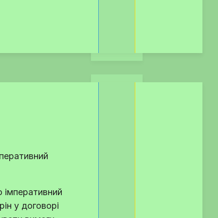
мперативний
о імперативний
ін у договорі