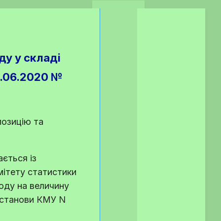
ду у складі
6.06.2020 №
позицію та
ється із
мітету статистики
оду на величину
постанови КМУ N