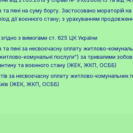
в та пені на суму боргу. Застосовано мораторій на
іод дії воєнного стану; з урахуванням продовження
згідно з вимогами ст. 625 ЦК України
в та пені за несвоєчасну оплату житлово-комунальн
 житлово-комунальні послуги") за тривалими зобов
рантину та воєнного стану (ЖЕК, ЖКП, ОСББ)
тів за несвоєчасну оплату житлово-комунальних по
Київ (ЖЕК, ЖКП, ОСББ)