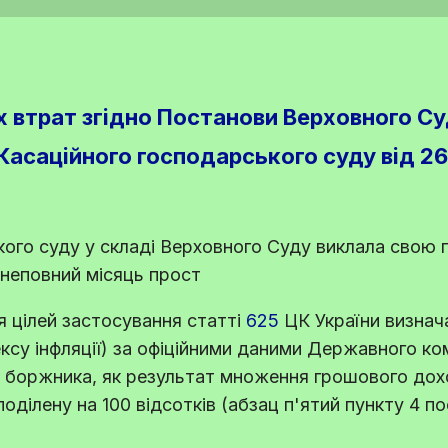
 втрат згідно Постанови Верховного Су
 Касаційного господарського суду від 2
ого суду у складі Верховного Суду виклала свою 
 неповний місяць прост
я цілей застосування
статті
625
ЦК України
визнача
ексу інфляції) за офіційними даними Державного ко
я боржника, як результат множення грошового дох
поділену на 100 відсотків (абзац п'ятий пункту 4 