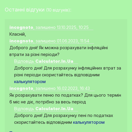
Останні відгуки
:
(10 відгуків)
incognoto
, залишено 13.10.2025, 10:25
Класній,
incognoto
, залишено 01.06.2023, 11:54
Доброго дня! Як можна розрахувати інфляційні
втрати за різні періоди?
Відповідь
Calculator.In.Ua
Доброго дня! Для розрахунку інфляційних втрат за
різні періоди скористайтесь відповідним
калькулятором
incognoto
, залишено 16.02.2023, 16:43
Як розрахувати пеню по податках? Для цього термін
6 міс не діє, потрібно за весь період
Відповідь
Calculator.In.Ua
Доброго дня! Для розрахунку пені по податках
скористайтесь відповідним
калькулятором