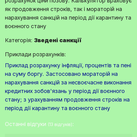
розрахунок ціни позову. Калькулятор враховує
як продовження строків, так і мораторій на
нарахування санкцій на період дії карантину та
воєнного стану
Категорія:
Зведені санкції
Приклади розрахунків:
Приклад розрахунку інфляції, процентів та пені
на суму боргу. Застосовано мораторій на
нарахування санкцій за несвоєчасне виконання
кредитних зобов'язань у період дії воєнного
стану; з урахуванням продовження строків на
період дії карантину та воєнного стану
Останні відгуки
:
(13 відгуків)