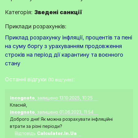
Категорія:
Зведені санкції
Приклади розрахунків:
Приклад розрахунку інфляції, процентів та пені
на суму боргу з урахуванням продовження
строків на період дії карантину та воєнного
стану
Останні відгуки
:
(10 відгуків)
incognoto
, залишено 13.10.2025, 10:25
Класній,
incognoto
, залишено 01.06.2023, 11:54
Доброго дня! Як можна розрахувати інфляційні
втрати за різні періоди?
Відповідь
Calculator.In.Ua