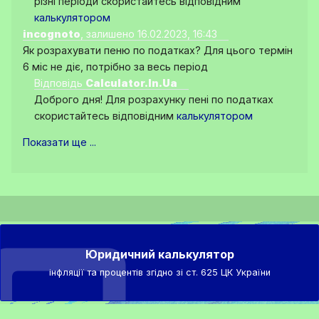
різні періоди скористайтесь відповідним
калькулятором
incognoto
, залишено 16.02.2023, 16:43
Як розрахувати пеню по податках? Для цього термін
6 міс не діє, потрібно за весь період
Відповідь
Calculator.In.Ua
Доброго дня! Для розрахунку пені по податках
скористайтесь відповідним
калькулятором
Показати ще ...
Юридичний калькулятор
інфляції та процентів згідно зі ст. 625 ЦК України