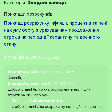
Категорія:
Зведені санкції
Приклади розрахунків:
Приклад розрахунку інфляції, процентів та пені
на суму боргу з урахуванням продовження
строків на період дії карантину та воєнного
стану
Останні відгуки
:
(10 відгуків)
incognoto
, залишено 13.10.2025, 10:25
Класній,
incognoto
, залишено 01.06.2023, 11:54
Доброго дня! Як можна розрахувати інфляційні
втрати за різні періоди?
Відповідь
Calculator.In.Ua
Доброго дня! Для розрахунку інфляційних втрат за