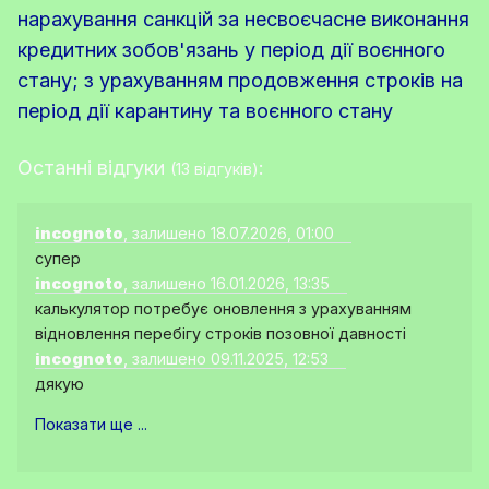
нарахування санкцій за несвоєчасне виконання
кредитних зобов'язань у період дії воєнного
стану; з урахуванням продовження строків на
період дії карантину та воєнного стану
Останні відгуки
:
(13 відгуків)
incognoto
, залишено 18.07.2026, 01:00
супер
incognoto
, залишено 16.01.2026, 13:35
калькулятор потребує оновлення з урахуванням
відновлення перебігу строків позовної давності
incognoto
, залишено 09.11.2025, 12:53
дякую
Показати ще ...