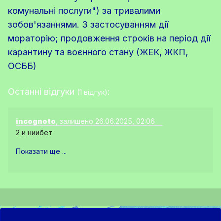
комунальні послуги") за тривалими
зобов'язаннями. З застосуванням дії
мораторію; продовження строків на період дії
карантину та воєнного стану (ЖЕК, ЖКП,
ОСББ)
Останні відгуки
:
(1 відгук)
incognoto
, залишено 26.06.2025, 02:06
2 и ниибет
Показати ще ...