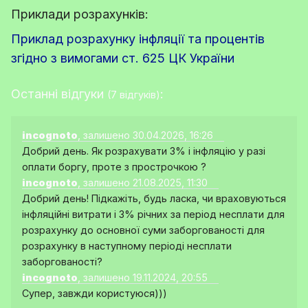
Приклади розрахунків:
Приклад розрахунку інфляції та процентів
згідно з вимогами ст. 625 ЦК України
Останні відгуки
:
(7 відгуків)
incognoto
, залишено 30.04.2026, 16:26
Добрий день. Як розрахувати 3% і інфляцію у разі
оплати боргу, проте з прострочкою ?
incognoto
, залишено 21.08.2025, 11:30
Добрий день! Підкажіть, будь ласка, чи враховуються
інфляційні витрати і 3% річних за період несплати для
розрахунку до основної суми заборгованості для
розрахунку в наступному періоді несплати
заборгованості?
incognoto
, залишено 19.11.2024, 20:55
Супер, завжди користуюся)))