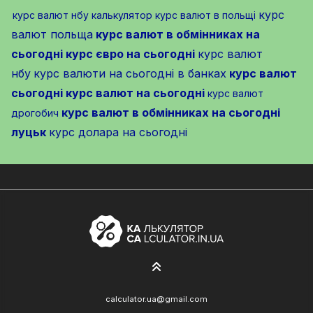
курс
курс валют нбу калькулятор
курс валют в польщі
валют польща
курс валют в обмінниках на
сьогодні
курс євро на сьогодні
курс валют
нбу
курс валюти на сьогодні в банках
курс валют
сьогодні
курс валют на сьогодні
курс валют
курс валют в обмінниках на сьогодні
дрогобич
луцьк
курс долара на сьогодні
calculator.ua@gmail.com