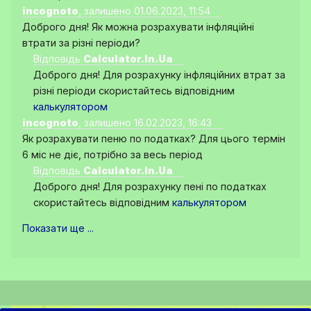
incognoto
, залишено 01.06.2023, 11:54
Доброго дня! Як можна розрахувати інфляційні
втрати за різні періоди?
Відповідь
Calculator.In.Ua
Доброго дня! Для розрахунку інфляційних втрат за
різні періоди скористайтесь відповідним
калькулятором
incognoto
, залишено 16.02.2023, 16:43
Як розрахувати пеню по податках? Для цього термін
6 міс не діє, потрібно за весь період
Відповідь
Calculator.In.Ua
Доброго дня! Для розрахунку пені по податках
скористайтесь відповідним
калькулятором
Показати ще ...