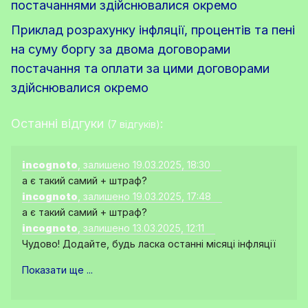
постачаннями здійснювалися окремо
Приклад розрахунку інфляції, процентів та пені
на суму боргу за двома договорами
постачання та оплати за цими договорами
здійснювалися окремо
Останні відгуки
:
(7 відгуків)
incognoto
, залишено 19.03.2025, 18:30
а є такий самий + штраф?
incognoto
, залишено 19.03.2025, 17:48
а є такий самий + штраф?
incognoto
, залишено 13.03.2025, 12:11
Чудово! Додайте, будь ласка останні місяці інфляції
Показати ще ...