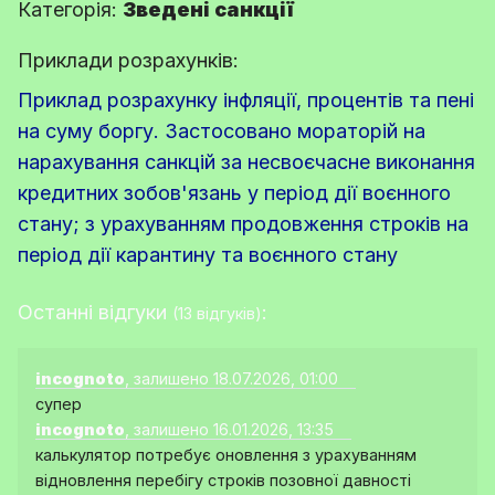
Категорія:
Зведені санкції
Приклади розрахунків:
Приклад розрахунку інфляції, процентів та пені
на суму боргу. Застосовано мораторій на
нарахування санкцій за несвоєчасне виконання
кредитних зобов'язань у період дії воєнного
стану; з урахуванням продовження строків на
період дії карантину та воєнного стану
Останні відгуки
:
(13 відгуків)
incognoto
, залишено 18.07.2026, 01:00
супер
incognoto
, залишено 16.01.2026, 13:35
калькулятор потребує оновлення з урахуванням
відновлення перебігу строків позовної давності