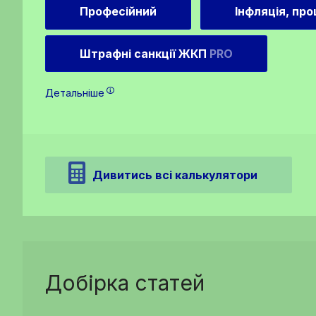
Професійний
Інфляція, пр
Штрафні санкції ЖКП
PRO
Детальніше
Дивитись всі калькулятори
Добірка статей