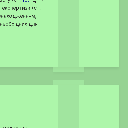
м експертизи (
ст.
цезнаходженням,
 необхідних для
я грошових