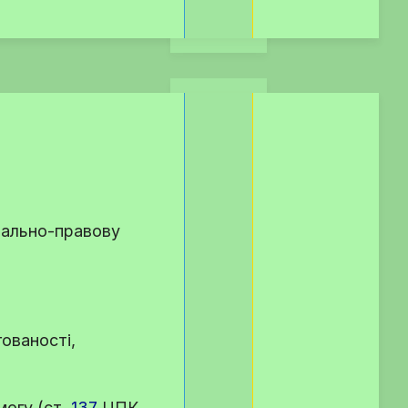
ріально-правову
гованості,
могу (
ст.
137
ЦПК