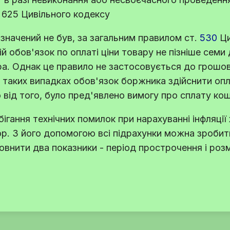
 625 Цивільного кодексу
значений не був, за загальним правилом
ст.
530
Ци
 обов'язок по оплаті ціни товару не пізніше семи д
ра. Однак це правило не застосовується до грошов
У таких випадках обов'язок боржника здійснити оп
від того, було пред'явлено вимогу про сплату кошт
ігання технічних помилок при нарахуванні інфляції
р. З його допомогою всі підрахунки можна зробит
внити два показники - період прострочення і розм