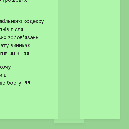
вільного кодексу
нів після
их зобов'язань,
лату виникає
ів чи ні
 хочу
и в
ір боргу