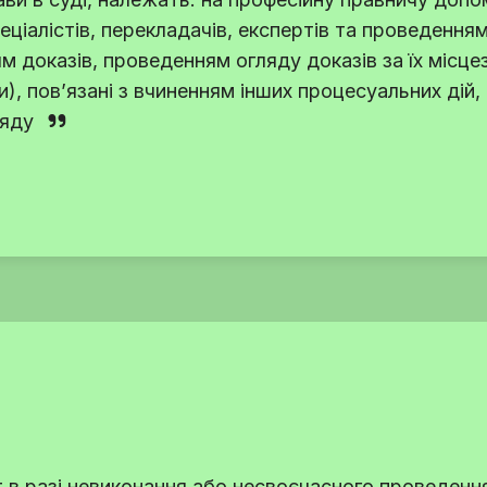
спеціалістів, перекладачів, експертів та проведення
ням доказів, проведенням огляду доказів за їх міс
и
), пов’язані з вчиненням інших процесуальних дій,
ляду
т в разі невиконання або несвоєчасного проведенн