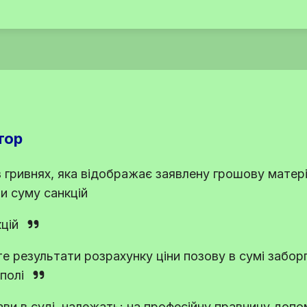
тор
в гривнях, яка відображає заявлену грошову мате
и суму санкцій
цій
те результати розрахунку ціни позову в сумі забор
 полі
ви в суді, належать: на професійну правничу допо