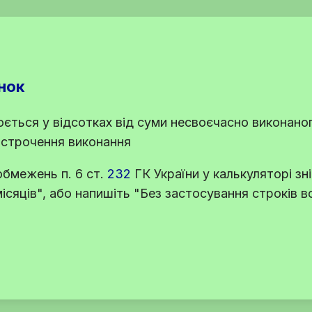
нок
ється у відсотках від суми несвоєчасно виконано
острочення виконання
я обмежень
п. 6 ст.
232
ГК України
у калькуляторі зні
місяців", або напишіть "Без застосування строків 