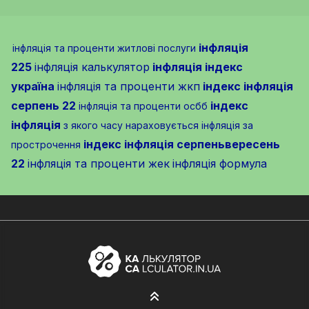
інфляція
інфляція та проценти житлові послуги
225
інфляція калькулятор
інфляція індекс
україна
інфляція та проценти жкп
індекс інфляція
серпень 22
індекс
інфляція та проценти осбб
інфляція
з якого часу нараховується інфляція за
індекс інфляція серпеньвересень
прострочення
22
інфляція та проценти жек
інфляція формула