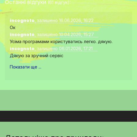
Останні відгуки
:
(61 відгук)
incognoto
, залишено 16.06.2026, 16:22
Ок
incognoto
, залишено 10.04.2026, 15:27
Усіма програмами користуватись легко. дякую.
incognoto
, залишено 06.01.2026, 17:21
Дякую за зручний сервіс
Показати ще ...