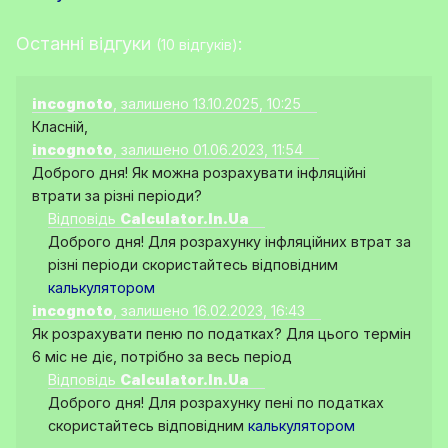
Останні відгуки
:
(10 відгуків)
incognoto
, залишено 13.10.2025, 10:25
Класній,
incognoto
, залишено 01.06.2023, 11:54
Доброго дня! Як можна розрахувати інфляційні
втрати за різні періоди?
Відповідь
Calculator.In.Ua
Доброго дня! Для розрахунку інфляційних втрат за
різні періоди скористайтесь відповідним
калькулятором
incognoto
, залишено 16.02.2023, 16:43
Як розрахувати пеню по податках? Для цього термін
6 міс не діє, потрібно за весь період
Відповідь
Calculator.In.Ua
Доброго дня! Для розрахунку пені по податках
скористайтесь відповідним
калькулятором