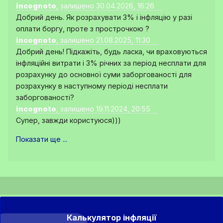
incognoto
, залишено 30.04.2026, 16:26
Добрий день. Як розрахувати 3% і інфляцію у разі
оплати боргу, проте з прострочкою ?
incognoto
, залишено 21.08.2025, 11:30
Добрий день! Підкажіть, будь ласка, чи враховуються
інфляційні витрати і 3% річних за період несплати для
розрахунку до основної суми заборгованості для
розрахунку в наступному періоді несплати
заборгованості?
incognoto
, залишено 19.11.2024, 20:55
Супер, завжди користуюся)))
Показати ще ...
Калькулятор інфляції