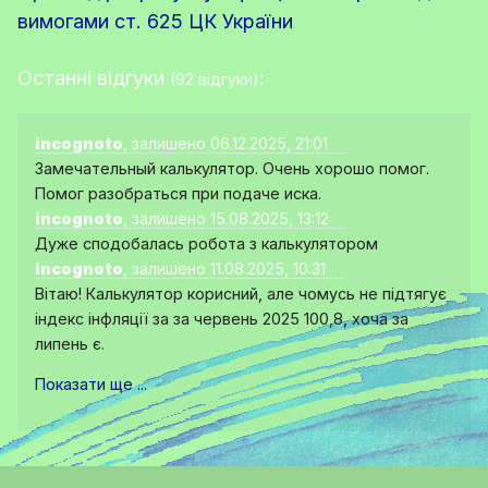
вимогами ст. 625 ЦК України
Останні відгуки
:
(92 відгуки)
incognoto
, залишено 06.12.2025, 21:01
Замечательный калькулятор. Очень хорошо помог.
Помог разобраться при подаче иска.
incognoto
, залишено 15.08.2025, 13:12
Дуже сподобалась робота з калькулятором
incognoto
, залишено 11.08.2025, 10:31
Вітаю! Калькулятор корисний, але чомусь не підтягує
індекс інфляції за за червень 2025 100,8, хоча за
липень є.
Показати ще ...