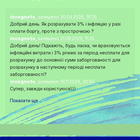
incognoto
, залишено 30.04.2026, 16:26
Добрий день. Як розрахувати 3% і інфляцію у разі
оплати боргу, проте з прострочкою ?
incognoto
, залишено 21.08.2025, 11:30
Добрий день! Підкажіть, будь ласка, чи враховуються
інфляційні витрати і 3% річних за період несплати для
розрахунку до основної суми заборгованості для
розрахунку в наступному періоді несплати
заборгованості?
incognoto
, залишено 19.11.2024, 20:55
Супер, завжди користуюся)))
Показати ще ...