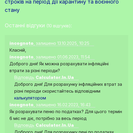
строків на період дії карантину та воєнного
стану
Останні відгуки
:
(10 відгуків)
incognoto
, залишено 13.10.2025, 10:25
Класній,
incognoto
, залишено 01.06.2023, 11:54
Доброго дня! Як можна розрахувати інфляційні
втрати за різні періоди?
Відповідь
Calculator.In.Ua
Доброго дня! Для розрахунку інфляційних втрат за
різні періоди скористайтесь відповідним
калькулятором
incognoto
, залишено 16.02.2023, 16:43
Як розрахувати пеню по податках? Для цього термін
6 міс не діє, потрібно за весь період
Відповідь
Calculator.In.Ua
Доброго дня! Для розрахунку пені по податках