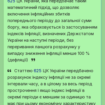
625
ЦК України
, яка передбачає такий
математичний підхід, що дозволяє
включення інфляційних збитків
попереднього періоду до загальної суми
боргу, яка обраховується із застосуванням
індексів інфляції, визначених Держстатом
України на наступні періоди, без
переривання ланцюга розрахунку у
випадку зниження інфляції менше 100 %
(дефляції)
Статтею
625
ЦК України
передбачено
розрахунок індексу інфляції не за окремі
інтервали часу, а в цілому за весь період
прострочення і якщо індекс інфляції в
окремі періоди є меншим за одиницю та
має при цьому економічну характеристику