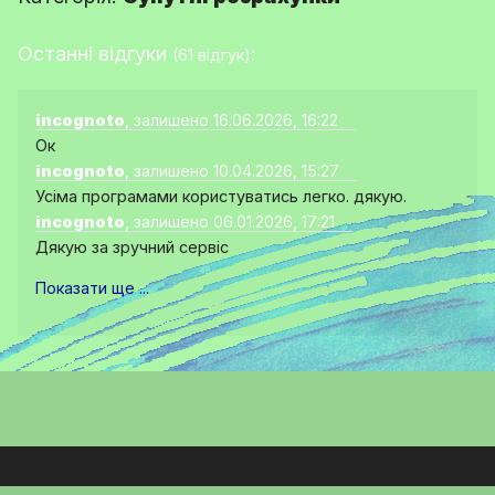
Останні відгуки
:
(61 відгук)
incognoto
, залишено 16.06.2026, 16:22
Ок
incognoto
, залишено 10.04.2026, 15:27
Усіма програмами користуватись легко. дякую.
incognoto
, залишено 06.01.2026, 17:21
Дякую за зручний сервіс
Показати ще ...