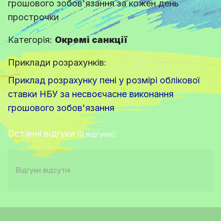
грошового зобов'язання за кожен день
прострочки
Категорія:
Окремі санкції
Приклади розрахунків:
Приклад розрахунку пені у розмірі облікової
ставки НБУ за несвоєчасне виконання
грошового зобов'язання
Останні відгуки
:
(0 відгуків)
Відгуки відсутні