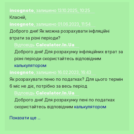
incognoto
, залишено 13.10.2025, 10:25
Класній,
incognoto
, залишено 01.06.2023, 11:54
Доброго дня! Як можна розрахувати інфляційні
втрати за різні періоди?
Відповідь
Calculator.In.Ua
Доброго дня! Для розрахунку інфляційних втрат за
різні періоди скористайтесь відповідним
калькулятором
incognoto
, залишено 16.02.2023, 16:43
Як розрахувати пеню по податках? Для цього термін
6 міс не діє, потрібно за весь період
Відповідь
Calculator.In.Ua
Доброго дня! Для розрахунку пені по податках
скористайтесь відповідним
калькулятором
Показати ще ...