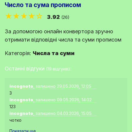
Число та сума прописом
★★★★☆
3.92
(26)
За допомогою онлайн конвертора зручно
отримати відповідні числа та суми прописом
Категорія:
Числа та суми
Останні відгуки
:
(19 відгуків)
incognoto
, залишено 29.05.2026, 12:05
3
incognoto
, залишено 09.05.2026, 14:02
123
incognoto
, залишено 04.03.2026, 15:05
чотко
Показати ще ...