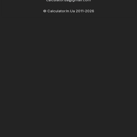
calculator.ua@gmail.com
© Calculator.In.Ua 2011-2026