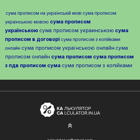
сума прописом на українській мові
сума прописом
сума прописом
українською мовою
українською
сума прописом украинською
сума
прописом в договорі
сума прописом з копійками
сума прописом українською онлайн
сума
онлайн
прописом онлайн
сума прописом
сума прописом
з пдв
прописом сума
сума прописом з копійками