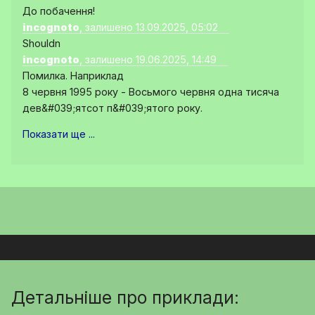
До побачення!
incognoto
, залишено 13.09.2025, 05:02
Shouldn
incognoto
, залишено 19.06.2025, 14:49
Помилка. Наприклад
8 червня 1995 року - Восьмого червня одна тисяча
дев&#039;ятсот п&#039;ятого року.
Показати ще ...
Детальніше про приклади: