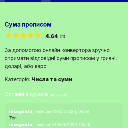
Сума прописом
★★★★★
4.64
(11)
За допомогою онлайн конвертора зручно
отримати відповідні суми прописом у гривні,
доларі, або євро
Категорія:
Числа та суми
Останні відгуки
:
(9 відгуків)
incognoto
, залишено 28.07.2026, 09:29
Топ
incognoto
, залишено 06.06.2026, 09:56