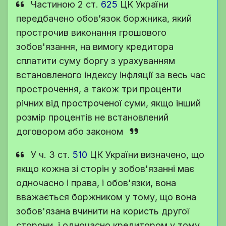
Частиною 2
ст.
625
ЦК України
передбачено обов’язок боржника, який
прострочив виконання грошового
зобов'язання, на вимогу кредитора
сплатити суму боргу з урахуванням
встановленого індексу інфляції за весь час
прострочення, а також три проценти
річних від простроченої суми, якщо інший
розмір процентів не встановлений
договором або законом
У
ч. 3 ст.
510
ЦК України
визначено, що
якщо кожна зі сторін у зобов'язанні має
одночасно і права, і обов'язки, вона
вважається боржником у тому, що вона
зобов'язана вчинити на користь другої
сторони, і одночасно кредитором у тому,