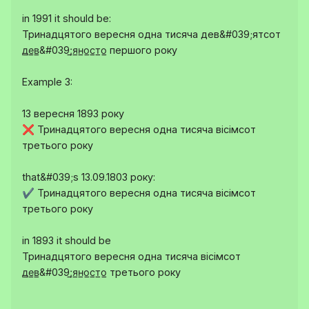
in 1991 it should be:
Тринадцятого вересня одна тисяча дев&#039;ятсот
д̲е̲в̲&#039;̲я̲н̲о̲с̲т̲о̲ першого року
Example 3:
13 вересня 1893 року
❌ Тринадцятого вересня одна тисяча вісімсот
третього року
that&#039;s 13.09.1803 року:
✔️ Тринадцятого вересня одна тисяча вісімсот
третього року
in 1893 it should be
Тринадцятого вересня одна тисяча вісімсот
д̲е̲в̲&#039;̲я̲н̲о̲с̲т̲о̲ третього року