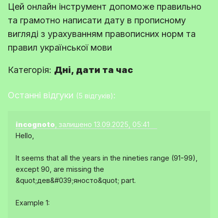
Цей онлайн інструмент допоможе правильно
та грамотно написати дату в прописному
вигляді з урахуванням правописних норм та
правил української мови
Категорія:
Дні, дати та час
Останні відгуки
:
(5 відгуків)
incognoto
, залишено 13.09.2025, 05:41
Hello,
It seems that all the years in the nineties range (91-99),
except 90, are missing the
&quot;дев&#039;яносто&quot; part.
Example 1: