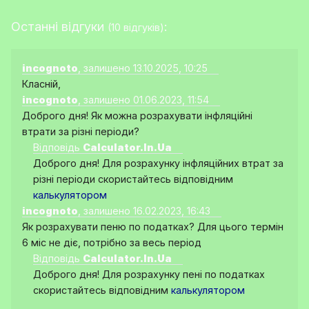
Останні відгуки
:
(10 відгуків)
incognoto
, залишено 13.10.2025, 10:25
Класній,
incognoto
, залишено 01.06.2023, 11:54
Доброго дня! Як можна розрахувати інфляційні
втрати за різні періоди?
Відповідь
Calculator.In.Ua
Доброго дня! Для розрахунку інфляційних втрат за
різні періоди скористайтесь відповідним
калькулятором
incognoto
, залишено 16.02.2023, 16:43
Як розрахувати пеню по податках? Для цього термін
6 міс не діє, потрібно за весь період
Відповідь
Calculator.In.Ua
Доброго дня! Для розрахунку пені по податках
скористайтесь відповідним
калькулятором