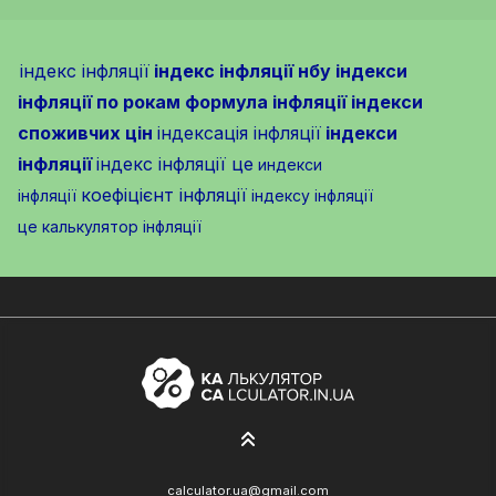
індекс інфляції
індекс інфляції нбу
індекси
інфляції по рокам
формула інфляції
індекси
споживчих цін
індексація інфляції
індекси
інфляції
індекс інфляції це
индекси
коефіцієнт інфляції
інфляції
індексу інфляції
це
калькулятор інфляції
calculator.ua@gmail.com