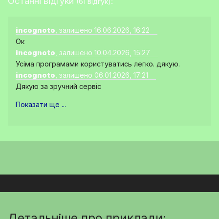
Останні відгуки
:
(61 відгук)
incognoto
, залишено 16.06.2026, 16:22
Ок
incognoto
, залишено 10.04.2026, 15:27
Усіма програмами користуватись легко. дякую.
incognoto
, залишено 06.01.2026, 17:21
Дякую за зручний сервіс
Показати ще ...
Детальніше про приклади: