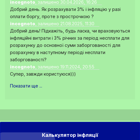
incognoto
, залишено 30.04.2026, 16:26
Добрий день. Як розрахувати 3% і інфляцію у разі
оплати боргу, проте з прострочкою ?
incognoto
, залишено 21.08.2025, 11:30
Добрий день! Підкажіть, будь ласка, чи враховуються
інфляційні витрати і 3% річних за період несплати для
розрахунку до основної суми заборгованості для
розрахунку в наступному періоді несплати
заборгованості?
incognoto
, залишено 19.11.2024, 20:55
Супер, завжди користуюся)))
Показати ще ...
Калькулятор інфляції