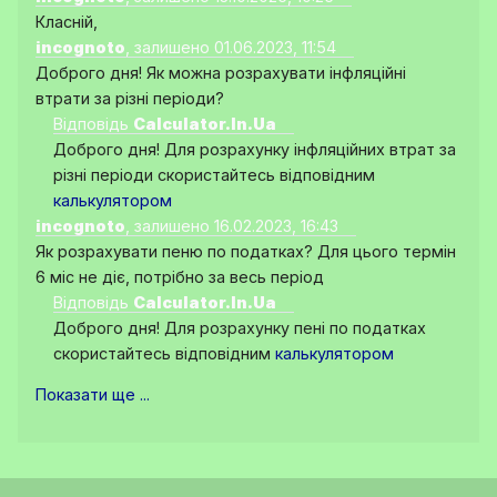
Класній,
incognoto
, залишено 01.06.2023, 11:54
Доброго дня! Як можна розрахувати інфляційні
втрати за різні періоди?
Відповідь
Calculator.In.Ua
Доброго дня! Для розрахунку інфляційних втрат за
різні періоди скористайтесь відповідним
калькулятором
incognoto
, залишено 16.02.2023, 16:43
Як розрахувати пеню по податках? Для цього термін
6 міс не діє, потрібно за весь період
Відповідь
Calculator.In.Ua
Доброго дня! Для розрахунку пені по податках
скористайтесь відповідним
калькулятором
Показати ще ...