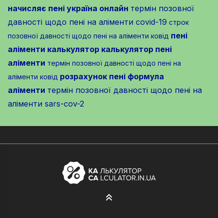
начисляє пені україна онлайн
термін позовної
давності щодо пені на аліменти covid-19
строк
пені
позовної давності щодо пені на аліменти ковід
аліменти калькулятор
калькулятор пені
аліменти
термін позовної давності щодо пені на
розрахунок пені формула
аліменти ковід
аліменти
термін позовної давності щодо пені на
аліменти sars-cov-2