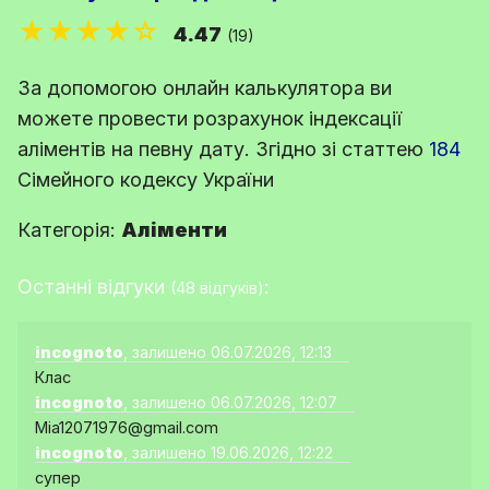
★★★★☆
4.47
(19)
За допомогою онлайн калькулятора ви
можете провести розрахунок індексації
аліментів на певну дату. Згідно зі
статтею
184
Сімейного кодексу України
Категорія:
Аліменти
Останні відгуки
:
(48 відгуків)
incognoto
, залишено 06.07.2026, 12:13
Клас
incognoto
, залишено 06.07.2026, 12:07
Mia12071976@gmail.com
incognoto
, залишено 19.06.2026, 12:22
супер