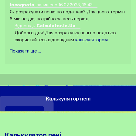
incognoto
, залишено 16.02.2023, 16:43
Як розрахувати пеню по податках? Для цього термін
6 міс не діє, потрібно за весь період
Відповідь
Calculator.In.Ua
Доброго дня! Для розрахунку пені по податках
скористайтесь відповідним
калькулятором
Показати ще ...
Калькулятор пені
Калькулятор пені