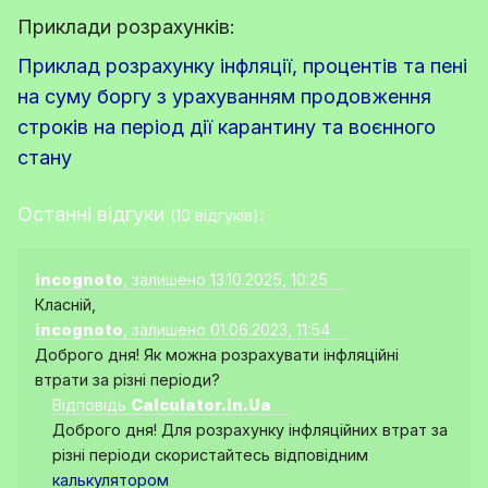
Приклади розрахунків:
Приклад розрахунку інфляції, процентів та пені
на суму боргу з урахуванням продовження
строків на період дії карантину та воєнного
стану
Останні відгуки
:
(10 відгуків)
incognoto
, залишено 13.10.2025, 10:25
Класній,
incognoto
, залишено 01.06.2023, 11:54
Доброго дня! Як можна розрахувати інфляційні
втрати за різні періоди?
Відповідь
Calculator.In.Ua
Доброго дня! Для розрахунку інфляційних втрат за
різні періоди скористайтесь відповідним
калькулятором