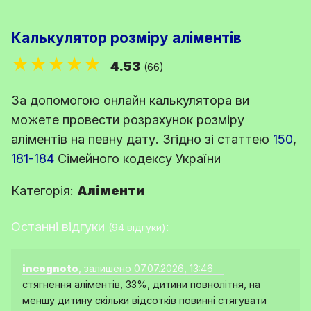
Калькулятор розміру аліментів
★★★★★
4.53
(66)
За допомогою онлайн калькулятора ви
можете провести розрахунок розміру
аліментів на певну дату. Згідно зі
статтею
150
,
181-184
Сімейного кодексу України
Категорія:
Аліменти
Останні відгуки
:
(94 відгуки)
incognoto
, залишено 07.07.2026, 13:46
стягнення аліментів, 33%, дитини повнолітня, на
меншу дитину скільки відсотків повинні стягувати