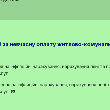
й за невчасну оплату житлово-комунал
на інфляційні нарахування, нарахування пені та п
слуг
ня на інфляційні нарахування, нарахування пені т
слуг