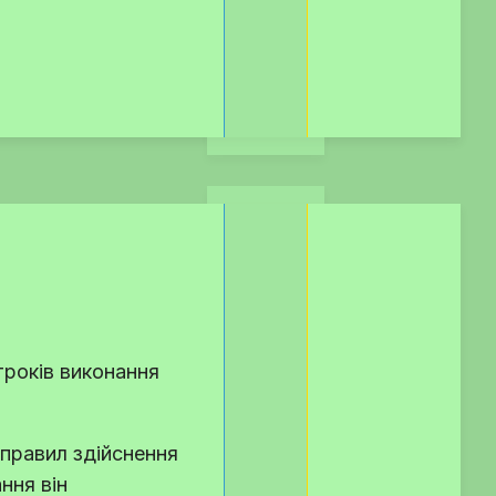
троків виконання
правил здійснення
ння він