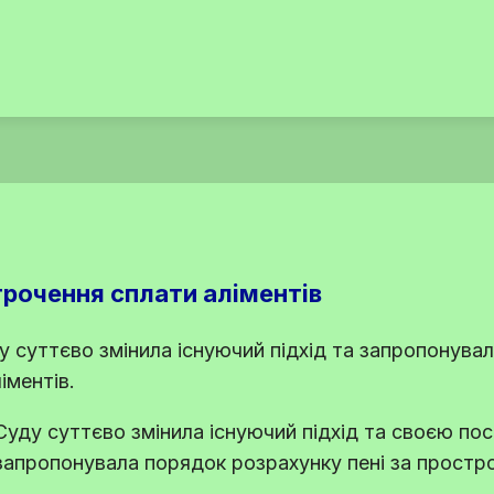
трочення сплати аліментів
у суттєво змінила існуючий підхід та запропонува
іментів.
Суду суттєво змінила існуючий підхід та своєю по
ц запропонувала порядок розрахунку пені за простр