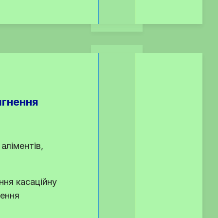
ягнення
аліментів,
ння касаційну
нення