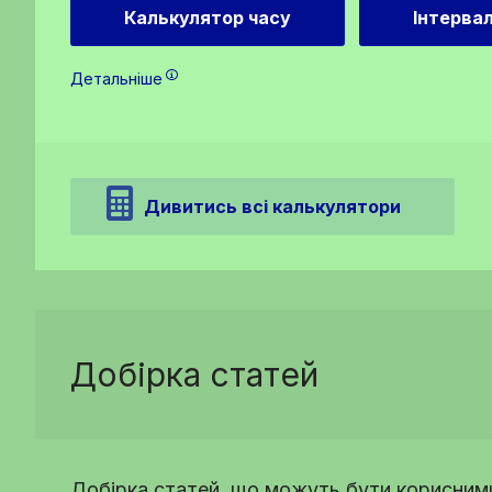
Калькулятор часу
Інтервал
Детальніше
Дивитись всі калькулятори
Добірка статей
Добірка статей, що можуть бути корисними