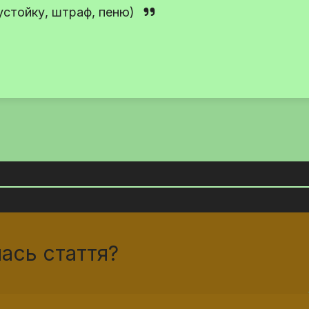
еустойку, штраф, пеню)
ась стаття?