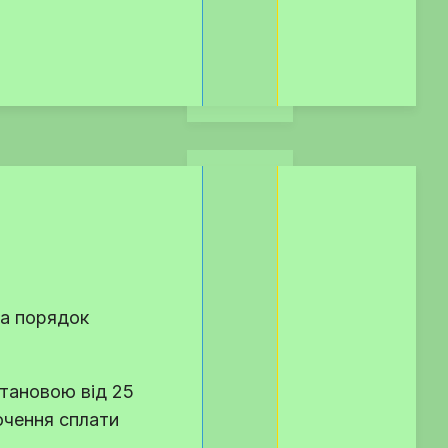
ла порядок
становою від 25
очення сплати