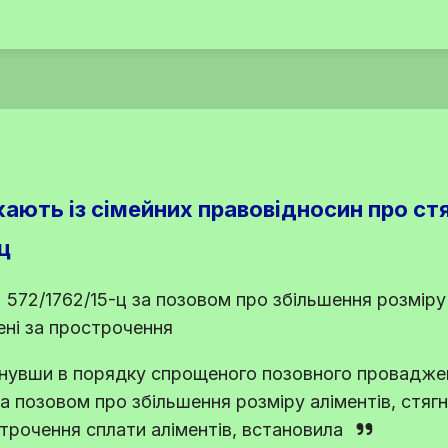
кають із сімейних правовідносин про ст
ц
572/1762/15-ц за позовом про збільшення розміру 
ені за прострочення
нувши в порядку спрощеного позовного провадже
за позовом про збільшення розміру аліментів, стяг
строчення сплати аліментів, встановила