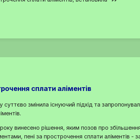
трочення сплати аліментів
у суттєво змінила існуючий підхід та запропонува
іментів.
 року винесено рішення, яким позов про збільшенн
іментами, пені за прострочення сплати аліментів - 