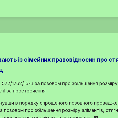
кають із сімейних правовідносин про ст
ц
572/1762/15-ц за позовом про збільшення розміру 
ені за прострочення
нувши в порядку спрощеного позовного провадже
за позовом про збільшення розміру аліментів, стяг
строчення сплати аліментів, встановила