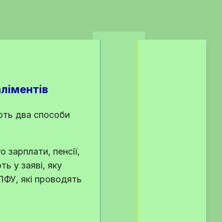
аліментів
ють два способи
о зарплати, пенсії,
ть у заяві, яку
ПФУ, які проводять