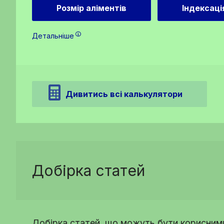
Розмір аліментів
Індексаці
Детальніше
Дивитись всі калькулятори
Добірка статей
Добірка статей, що можуть бути корисними