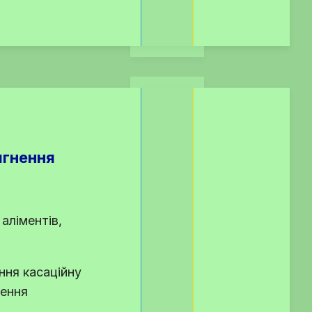
ягнення
аліментів,
ння касаційну
нення