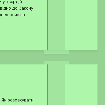
м у твердій
овідно до Закону
овідносин за
? Як розрахувати