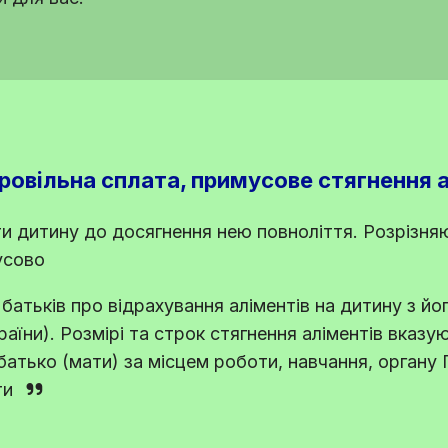
ровільна сплата, примусове стягнення 
и дитину до досягнення нею повноліття. Розрізня
усово
 батьків про відрахування аліментів на дитину з йог
раїни
). Розмірі та строк стягнення аліментів вказую
батько (мати) за місцем роботи, навчання, органу 
ти