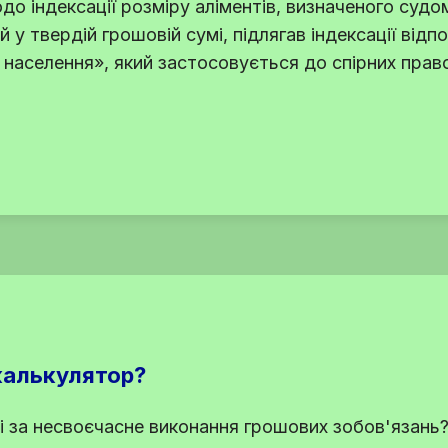
до індексації розміру аліментів, визначеного судо
й у твердій грошовій сумі, підлягав індексації відп
 населення», який застосовується до спірних прав
калькулятор?
і за несвоєчасне виконання грошових зобов'язань