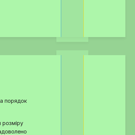
ла порядок
я розміру
задоволено