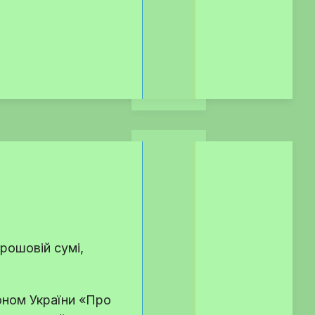
грошовій сумі,
коном України «Про