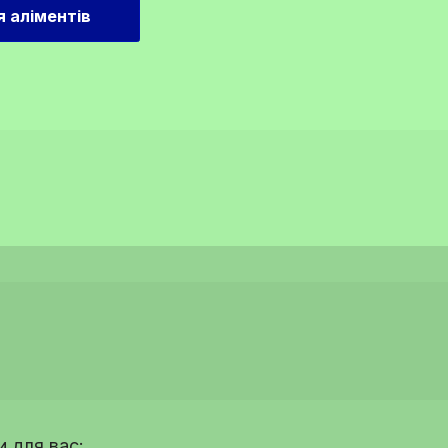
я аліментів
 для вас: