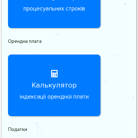
процесуальних строків
Орендна плата
Калькулятор
індексації орендної плати
Податки