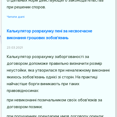
отдельных норм действующего законодательства
при решении споров.
Читати далі
Калькулятор розрахунку пені за несвоєчасне
виконання грошових зобов'язань
23.03.2021
Калькулятор розрахунку заборгованості за
договором допоможе правильно визначити розмір
неустойки, яка утворилася при неналежному виконанні
якихось зобов'язань однієї зі сторін. На практиці
найчастіше борги виникають при таких
правовідносинах:
при невиконанні позичальником своїх обов'язків за
договором позики;
при порушеннях орендарем умов договору оренди;