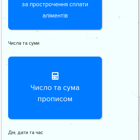
за прострочення сплати
аліментів
Числа та суми
Число та сума
прописом
Дні, дати та час