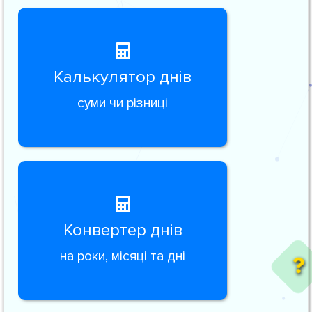
Калькулятор днів
суми чи різниці
Конвертер днів
на роки, місяці та дні