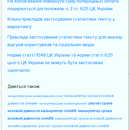
На зобов’язання повернути суму попередньої оплати
поширюється дія положень ч. 2 ст. 625 ЦК України
Кілька прикладів застосування статистики тексту у
маркетингу
Приклади застосування статистики тексту для аналізу
відгуків користувачів та соціальних медіа
Норми статті 1048 ЦК України та норми статті 625
цього ЦК України не можуть бути застосовані
одночасно
Дивіться також:
калькулятор срока исковой
калькулятор срока исковой давности covid
давности онлайн
расчет срока
калькулятор срока исковой давности
исковой давности калькулятор covid19
калькулятор срока
исковой давности covid19
калькулятор срока исковой давности
онлайн карантин
расчет срока исковой давности covid19