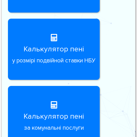
Калькулятор пені
у розмірі подвійной ставки НБУ
Калькулятор пені
за комунальні послуги