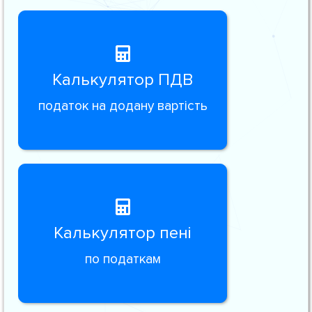
Калькулятор ПДВ
податок на додану вартість
Калькулятор пені
по податкам