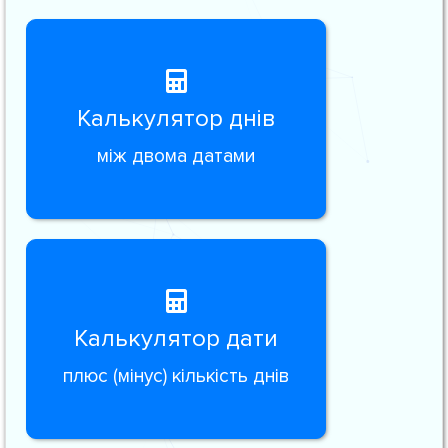
Калькулятор днів
між двома датами
Калькулятор дати
плюс (мінус) кількість днів