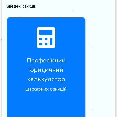
Зведені санкції
Професійний
юридичний
калькулятор
штрафних санкцій