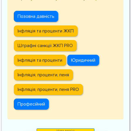
Позовна давність
Інфляція та проценти ЖКП
Штрафні санкції ЖКП
PRO
Інфляція та проценти
Юридичний
Інфляція, проценти, пеня
Інфляція, проценти, пеня
PRO
Професійний