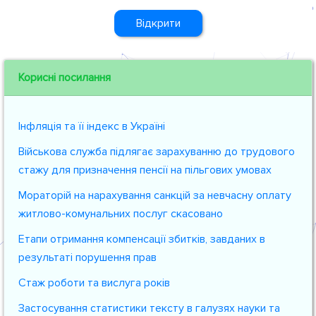
Відкрити
Корисні посилання
Інфляція та її індекс в Україні
Військова служба підлягає зарахуванню до трудового
стажу для призначення пенсії на пільгових умовах
Мораторій на нарахування санкцій за невчасну оплату
житлово-комунальних послуг скасовано
Етапи отримання компенсації збитків, завданих в
результаті порушення прав
Стаж роботи та вислуга років
Застосування статистики тексту в галузях науки та