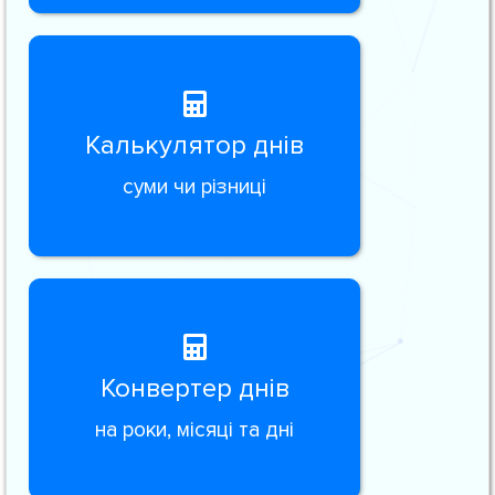
Калькулятор днів
суми чи різниці
Конвертер днів
на роки, місяці та дні