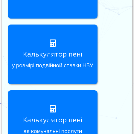
Калькулятор пені
у розмірі подвійной ставки НБУ
Калькулятор пені
за комунальні послуги