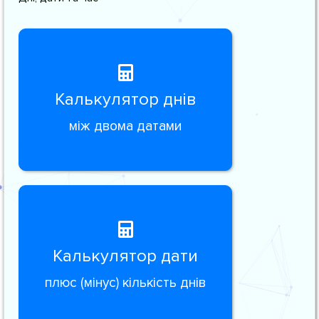
Калькулятор днів
між двома датами
Калькулятор дати
плюс (мінус) кількість днів