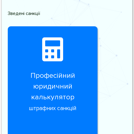
Зведені санкції
Професійний
юридичний
калькулятор
штрафних санкцій