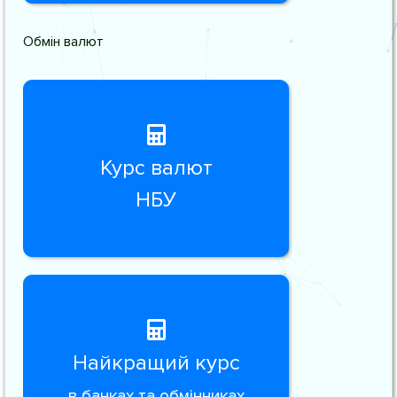
Обмін валют
Курс валют
НБУ
Найкращий курс
в банках та обмінниках