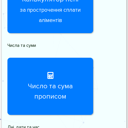
за прострочення сплати
аліментів
Числа та суми
Число та сума
прописом
Дні, дати та час