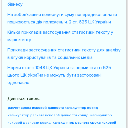
бізнесу
На зобов’язання повернути суму попередньої оплати
поширюється дія положень ч. 2 ст. 625 ЦК України
Кілька прикладів застосування статистики тексту у
маркетингу
Приклади застосування статистики тексту для аналізу
відгуків користувачів та соціальних медіа
Норми статті 1048 ЦК України та норми статті 625
цього ЦК України не можуть бути застосовані
одночасно
Дивіться також:
расчет срока исковой давности калькулятор ковид
калькулятор расчета исковой давности ковид
калькулятор
исковой давности ковид
калькулятор расчета срока исковой