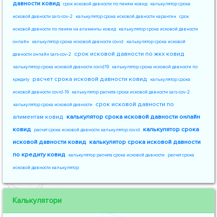
давности ковид
срок исковой давности по пеням ковид
калькулятор срока
исковой давности sars-cov-2
калькулятор срока исковой давности карантин
срок
исковой давности по пеням на алименты ковид
калькулятор срока исковой давности
онлайн
калькулятор срока исковой давности covid
калькулятор срока исковой
срок исковой давности по жкх ковид
давности онлайн sars-cov-2
калькулятор срока исковой давности covid19
калькулятор срока исковой давности по
расчет срока исковой давности ковид
кредиту
калькулятор срока
исковой давности covid-19
калькулятор расчета срока исковой давности sars-cov-2
срок исковой давности по
калькулятор срока исковой давности
алиментам ковид
калькулятор срока исковой давности онлайн
ковид
калькулятор срока
расчет срока исковой давности калькулятор covid
исковой давности ковид
калькулятор срока исковой давности
по кредиту ковид
калькулятор расчета срока исковой давности
расчет срока
исковой давности калькулятор
Калькулятори