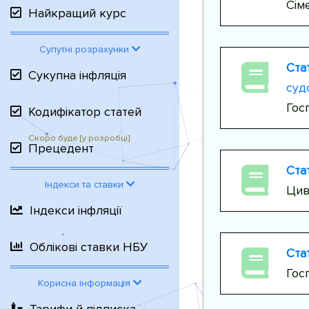
Сім
Найкращий курс
Супутні розрахунки
Стат
Сукупна інфляція
суд
Гос
Кодифікатор статей
Прецедент
Стат
Індекси та ставки
Цив
Індекси інфляції
Облікові ставки НБУ
Стат
Гос
Корисна інформація