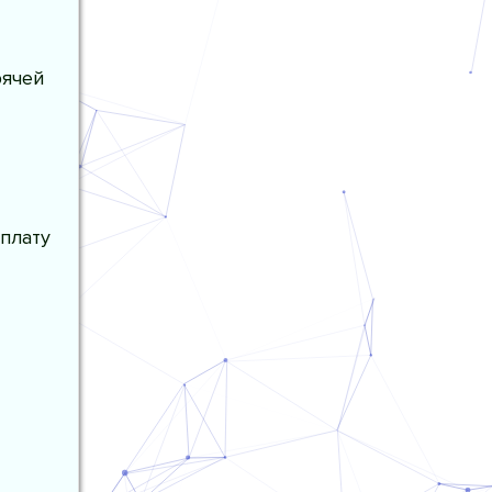
рячей
плату