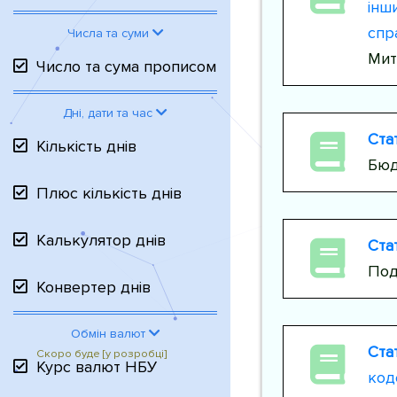
інш
спр
Числа та суми
Мит
Число та сума прописом
Дні, дати та час
Стат
Кількість днів
Бюд
Плюс кількість днів
Калькулятор днів
Стат
Под
Конвертер днів
Обмін валют
Стат
Курс валют НБУ
код