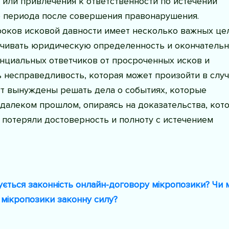
или привлечения к ответственности по истечении
 периода после совершения правонарушения.
оков исковой давности имеет несколько важных цел
ечивать юридическую определенность и окончательн
нциальных ответчиков от просроченных исков и
несправедливость, которая может произойти в случ
ут вынуждены решать дела о событиях, которые
 далеком прошлом, опираясь на доказательства, кот
 потеряли достоверность и полноту с истечением
ється законність онлайн-договору мікропозики? Чи 
р мікропозики законну силу?