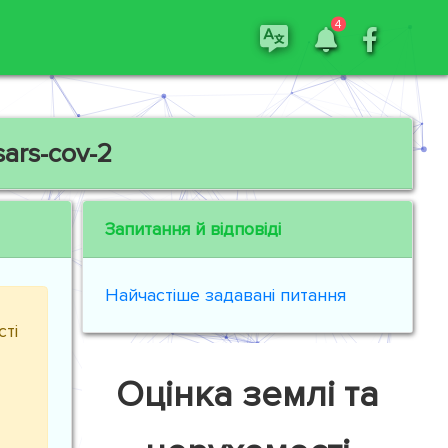
4
ars-cov-2
Запитання й відповіді
Найчастіше задавані питання
ті
Оцінка землі та