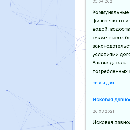
03.04.2021
Коммунальные 
физического ил
водой, водоотв
также вывоз б
законодательст
условиями дог
Законодательс
потребленных 
Читати далі
Исковая давнос
20.08.2021
Исковая давнос