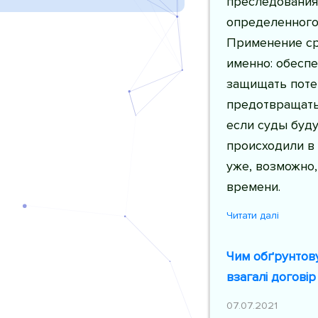
преследования 
определенного
Применение ср
именно: обесп
защищать поте
предотвращать 
если суды буд
происходили в
уже, возможно,
времени.
Читати далі
Чим обґрунтову
взагалі догові
07.07.2021