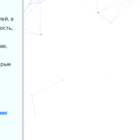
ей, а
ость,
ае,
орые
має