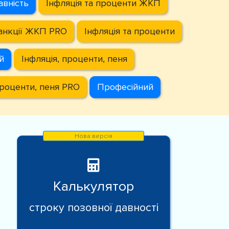
авність
Інфляція та проценти ЖКП
анкції ЖКП
PRO
Інфляція та проценти
й
Інфляція, проценти, пеня
проценти, пеня
PRO
Професійний
Калькулятор
строку позовної давності