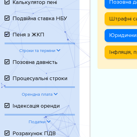
Позовна д
Калькулятор пені
Подвійна ставка НБУ
Штрафні с
Пеня з ЖКП
Юридични
Строки та терміни
Інфляція, 
Позовна давність
Процесуальні строки
Орендна плата
Індексація оренди
Податки
Розрахунок ПДВ