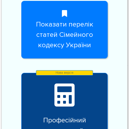
Показати перелік
статей Сімейного
кодексу України
Професійний