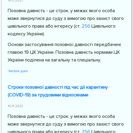
16.11.2021
Позовна давність - це строк, у межах якого особа
може звернутися до суду з вимогою про захист свого
цивільного права або інтересу (
ст.
256
Цивільного
кодексу України
).
Основи застосування позовної давності передбачені
главою 19 ЦК України. Позовна давність нормами ЦК
України поділена на загальну та спеціальну.
Читати далі
Строки позовної давності під час дії карантину
(COVID-19) за трудовими відносинами
16.11.2021
Позовна давність - це строк, у межах якого особа
може звернутися до суду з вимогою про захист свого
цивільного права або інтересу (
ст.
256
Цивільного