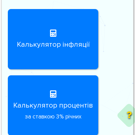
Калькулятор інфляції
Калькулятор процентів
за ставкою 3% річних