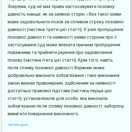
Зокрема, суд не має права застосовувати позовну
давність інакше, як за заявою сторін, і без такої заяви
може задовольнити позов за спливом строку позовної
давності (частина третя цієї статті). У разі пропущення
позовної давності та наявності заяви сторони про її
застосування суд може визнати причини пропущення
поважними та прийняти рішення про задоволення
позову (частина п'ята цієї статті). Крім того, навіть
після спливу позовної давності боржник може
добровільно виконати зобов'язання і таке виконання
закон визнає правомірним, здійсненим за наявності
достатньої правової підстави (частина перша цієї
статті), установлюючи для особи, яка виконала
зобов'язання після спливу позовної давності, заборону
вимагати повернення виконаного.
Читати далі