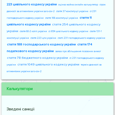
223 цивільного кодексу україни
оцінка майна онлайн калькулятор
строк
давності за аліментами україни sars-cov-2
стаття 37 конституції україни
ст 231
стаття 11
господарського кодексу україни
стаття 106 конституції україни
цивільного кодексу україни
стаття 254 цивільного кодексу
україни
стаття 60-2 кзпп україни
ст. 654 цивільного кодексу україни
стаття 131-1
конституції україни
стаття 223 цпк україни
статті 231 господарського кодексу україни
стаття 188 господарського кодексу україни
стаття 174
податкового кодексу україни
заява про збільшення позовних вимог
стаття 78 бюджетного кодексу україни
ст. 231 господарського кодексу
стаття 1049 цивільного кодексу україни
україни
термін давності за
аліментами україни sars-cov-2
Калькулятори
Зведені санкції