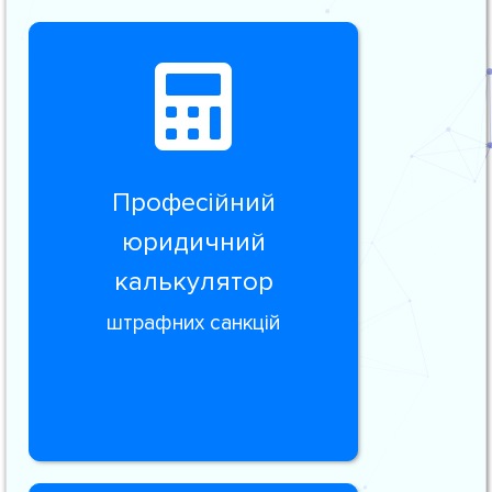
Професійний
юридичний
калькулятор
штрафних санкцій