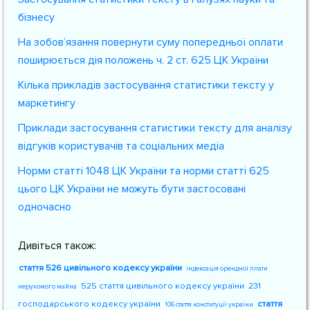
бізнесу
На зобов’язання повернути суму попередньої оплати
поширюється дія положень ч. 2 ст. 625 ЦК України
Кілька прикладів застосування статистики тексту у
маркетингу
Приклади застосування статистики тексту для аналізу
відгуків користувачів та соціальних медіа
Норми статті 1048 ЦК України та норми статті 625
цього ЦК України не можуть бути застосовані
одночасно
Дивіться також:
стаття 526 цивільного кодексу україни
індексація орендної плати
525 стаття цивільного кодексу україни
231
нерухомого майна
господарського кодексу україни
стаття
106 стаття конституції україни