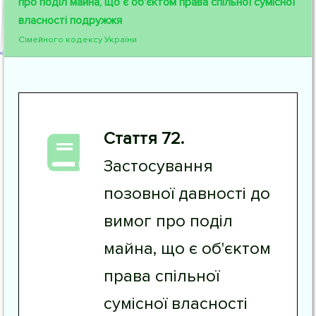
про поділ майна, що є об'єктом права спільної сумісної
власності подружжя
Сімейного кодексу України
Стаття 72.
Застосування
позовної давності до
вимог про поділ
майна, що є об'єктом
права спільної
сумісної власності