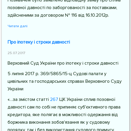
Позивачем було заявлено відповідну заяву про сплив
позовної давності по заборгованості за поставками,
здійсненими за договором № 116 від 16.10.2012р.
Читати далі
Про іпотеку і строки давності
25.07.2017
Верховний Суд України про іпотеку і строки давності
5 липня 2017 р. 369/5865/15-ц Судові палати у
цивільних та господарських справах Верховного Суду
України
«…за змістом
статті
267
ЦК України
сплив позовної
давності сам по собі не припиняє суб'єктивного права
кредитора, яке полягає в можливості одержання від
боржника виконання зобов'язання як у судовому
порядку, так і без використання судового примусу.